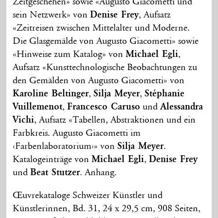
Zeitgeschehen» sowie «Augusto Giacometti und
sein Netzwerk» von
Denise Frey
, Aufsatz
«Zeitreisen zwischen Mittelalter und Moderne.
Die Glasgemälde von Augusto Giacometti» sowie
«Hinweise zum Katalog» von
Michael Egli
,
Aufsatz «Kunsttechnologische Beobachtungen zu
den Gemälden von Augusto Giacometti» von
Karoline Beltinger
,
Silja Meyer
,
Stéphanie
Vuillemenot
,
Francesco Caruso
und
Alessandra
Vichi
, Aufsatz «Tabellen, Abstraktionen und ein
Farbkreis. Augusto Giacometti im
‹Farbenlaboratorium›» von
Silja Meyer
.
Katalogeinträge von
Michael Egli
,
Denise Frey
und
Beat Stutzer
. Anhang.
Œuvrekataloge Schweizer Künstler und
Künstlerinnen, Bd. 31, 24 x 29,5 cm, 908 Seiten,