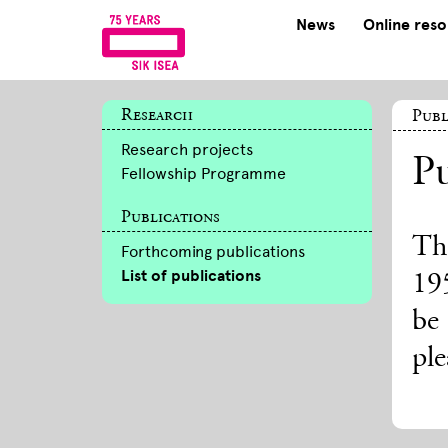
News
Online res
Research
Publ
Research projects
Pu
Fellowship Programme
Publications
The
Forthcoming publications
List of publications
195
be
ple