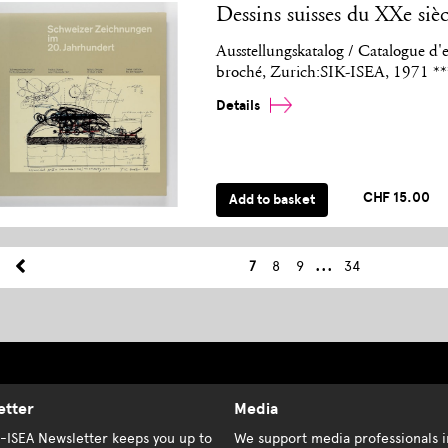
Dessins suisses du XXe sièc
Ausstellungskatalog / Catalogue d'e
broché, Zurich:SIK-ISEA, 1971 **
Details
CHF 15.00
Add to basket
...
7
8
9
34
etter
Media
K-ISEA Newsletter keeps you up to
We support media professionals i