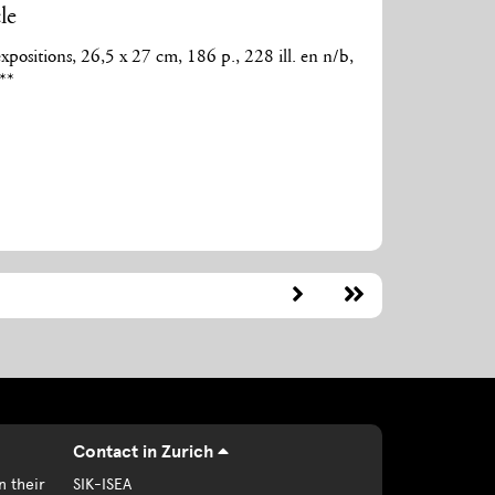
le
xpositions, 26,5 x 27 cm, 186 p., 228 ill. en n/b,
**
Contact in Zurich
n their
SIK-ISEA