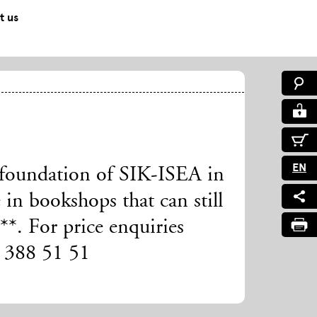
t us
EN
e foundation of SIK-ISEA in
 in bookshops that can still
*. For price enquiries
4 388 51 51