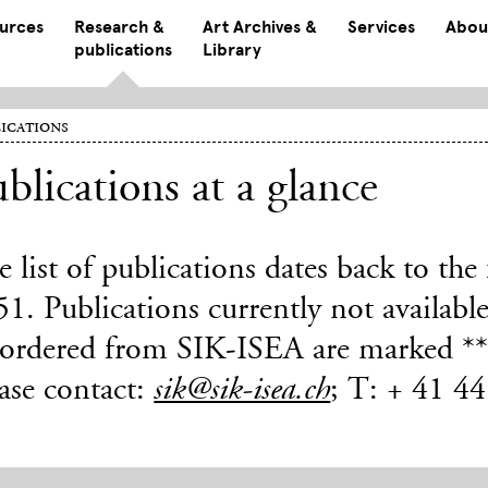
ources
Research &
Art Archives &
Services
Abou
publications
Library
ications
blications at a glance
 list of publications dates back to th
1. Publications currently not available
 ordered from SIK-ISEA are marked ***
ase contact:
; T: + 41 4
sik@sik-isea.ch