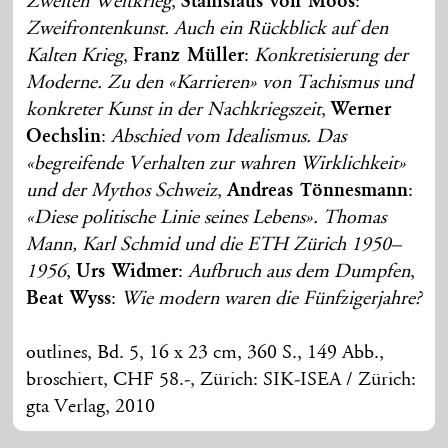
Zweiten Weltkrieg
,
Stanislaus von Moos
:
Zweifrontenkunst. Auch ein Rückblick auf den
Kalten Krieg
,
Franz Müller
:
Konkretisierung der
Moderne. Zu den «Karrieren» von Tachismus und
konkreter Kunst in der Nachkriegszeit
,
Werner
Oechslin
:
Abschied vom Idealismus. Das
«begreifende Verhalten zur wahren Wirklichkeit»
und der Mythos Schweiz
,
Andreas Tönnesmann
:
«Diese politische Linie seines Lebens». Thomas
Mann, Karl Schmid und die ETH Zürich 1950–
1956
,
Urs Widmer
:
Aufbruch aus dem Dumpfen
,
Beat Wyss
:
Wie modern waren die Fünfzigerjahre?
outlines, Bd. 5, 16 x 23 cm, 360 S., 149 Abb.,
broschiert, CHF 58.-, Zürich: SIK-ISEA / Zürich:
gta Verlag, 2010