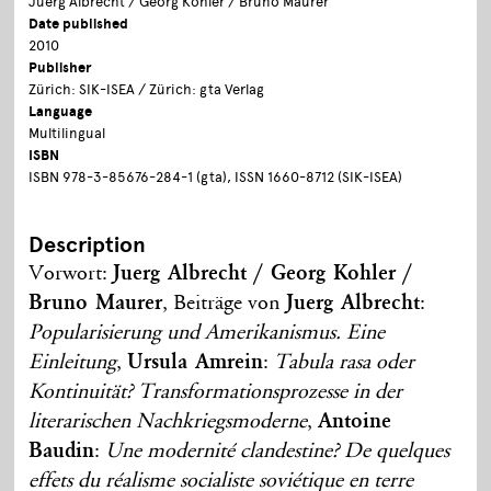
Juerg Albrecht / Georg Kohler / Bruno Maurer
Date published
2010
Publisher
Zürich: SIK-ISEA / Zürich: gta Verlag
Language
Multilingual
ISBN
ISBN 978-3-85676-284-1 (gta), ISSN 1660-8712 (SIK-ISEA)
Description
Vorwort:
Juerg Albrecht / Georg Kohler /
Bruno Maurer
, Beiträge von
Juerg Albrecht
:
Popularisierung und Amerikanismus. Eine
Einleitung
,
Ursula Amrein
:
Tabula rasa oder
Kontinuität? Transformationsprozesse in der
literarischen Nachkriegsmoderne
,
Antoine
Baudin
:
Une modernité clandestine? De quelques
effets du réalisme socialiste soviétique en terre