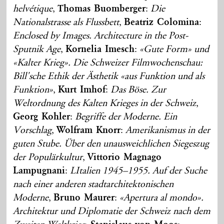
helvétique
,
Thomas Buomberger
:
Die
Nationalstrasse als Flussbett
,
Beatriz Colomina
:
Enclosed by Images. Architecture in the Post-
Sputnik Age
,
Kornelia Imesch
:
«Gute Form» und
«Kalter Krieg». Die Schweizer Filmwochenschau:
Bill'sche Ethik der Ästhetik «aus Funktion und als
Funktion»
,
Kurt Imhof
:
Das Böse. Zur
Weltordnung des Kalten Krieges in der Schweiz
,
Georg Kohler
:
Begriffe der Moderne. Ein
Vorschlag
,
Wolfram Knorr
:
Amerikanismus in der
guten Stube. Über den unausweichlichen Siegeszug
der Populärkultur
,
Vittorio Magnago
Lampugnani
:
LItalien 1945–1955. Auf der Suche
nach einer anderen stadtarchitektonischen
Moderne
,
Bruno Maurer
:
«Apertura al mondo».
Architektur und Diplomatie der Schweiz nach dem