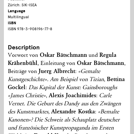
Zürich: SIK-ISEA
Language
Multilingual
ISBN
ISBN 978-3-908196-77-8
Description
Vorwort von
Oskar Bätschmann
und
Regula
Krähenbühl
, Einleitung von
Oskar Bätschmann
,
Beiträge von
Juerg Albrecht
:
«Gemalte
Kunstgeschichte». Am Beispiel von Tizian
,
Bettina
Gockel
:
Das Kapital der Kunst: Gainsboroughs
«James Christie»
,
Alexis Joachimides
:
Carle
Vernet. Die Geburt des Dandy aus den Zwängen
des Kunstmarktes
,
Alexandre Kostka
:
«Bemalte
Kanonen»? Die Schweiz als Schauplatz deutscher
und französischer Kunstpropaganda im Ersten