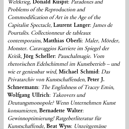
Weltkrieg
,
Donald Kuspit
:
Paradoxes and
Problems of the Reproduction and
Commodification of Art in the Age of the
Capitalist Spectacle
,
Laurent Langer
:
James de
Pourtalès. Collectionneur de tableaux
contemporains
,
Matthias Oberli
:
Maler, Mörder,
Monster. Caravaggios Karriere im Spiegel der
Kritik
,
Jörg Scheller
:
Pauschalmagie. Vom
rhetorischen Edelschimmel im Kunstbetrieb – und
wie er geniessbar wird
,
Michael Schmid
:
Das
Privatarchiv von Kunstschaffenden
,
Peter J.
Schneemann
:
The Englishness of Tracey Emin
,
Wolfgang Ullrich
:
Takeovers und
Deutungsmonopole? Wenn Unternehmen Kunst
konsumieren
,
Bernadette Walter
:
Gewinnoptimierung! Ratgeberliteratur für
Kunstschaffende
,
Beat Wyss
:
Unzeitgemässe