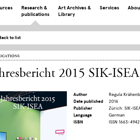
ources
Research &
Art Archives &
Services
Abou
publications
Library
Back to list
ications
hresbericht 2015 SIK-ISEA
Author
Regula Krähenb
Date published
2016
Publisher
Zürich: SIK-ISE
Language
German
ISBN
ISSN 1663-4942 