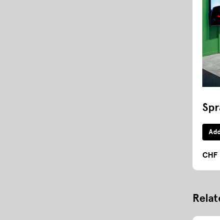
Spr
CHF 
Relat