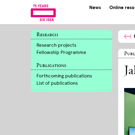
News
Online res
Research
Research projects
Fellowship Programme
Publ
Publications
Ja
Forthcoming publications
List of publications