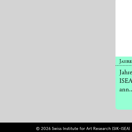
Jahre
Jahr
ISEA
ann..
© 2026 Swiss Institute for Art Research (SIK-ISEA)