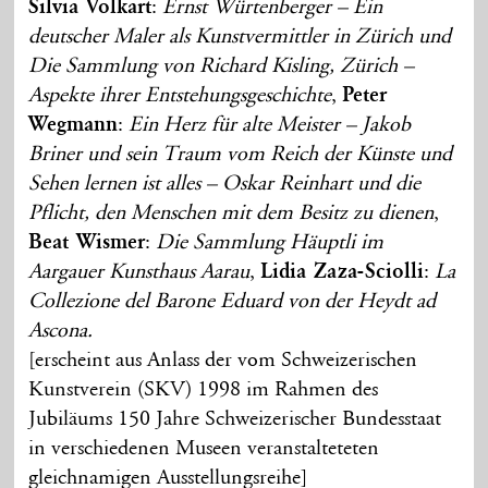
Silvia Volkart
:
Ernst Würtenberger – Ein
deutscher Maler als Kunstvermittler in Zürich und
Die Sammlung von Richard Kisling, Zürich –
Aspekte ihrer Entstehungsgeschichte
,
Peter
Wegmann
:
Ein Herz für alte Meister – Jakob
Briner und sein Traum vom Reich der Künste und
Sehen lernen ist alles – Oskar Reinhart und die
Pflicht, den Menschen mit dem Besitz zu dienen
,
Beat Wismer
:
Die Sammlung Häuptli im
Aargauer Kunsthaus Aarau
,
Lidia Zaza-Sciolli
:
La
Collezione del Barone Eduard von der Heydt ad
Ascona.
[erscheint aus Anlass der vom Schweizerischen
Kunstverein (SKV) 1998 im Rahmen des
Jubiläums 150 Jahre Schweizerischer Bundesstaat
in verschiedenen Museen veranstalteteten
gleichnamigen Ausstellungsreihe]