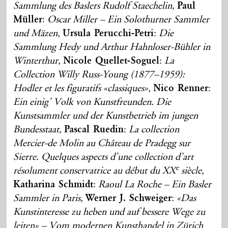
Sammlung des Baslers Rudolf Staechelin
,
Paul
Müller
:
Oscar Miller – Ein Solothurner Sammler
und Mäzen
,
Ursula Perucchi-Petri
:
Die
Sammlung Hedy und Arthur Hahnloser-Bühler in
Winterthur
,
Nicole Quellet-Soguel
:
La
Collection Willy Russ-Young (1877–1959):
Hodler et les figuratifs «classiques»
,
Nico Renner
:
Ein einig’ Volk von Kunstfreunden. Die
Kunstsammler und der Kunstbetrieb im jungen
Bundesstaat
,
Pascal Ruedin
:
La collection
Mercier-de Molin au Château de Pradegg sur
Sierre. Quelques aspects d’une collection d’art
e
résolument conservatrice au début du XX
siècle
,
Katharina Schmidt
:
Raoul La Roche – Ein Basler
Sammler in Paris
,
Werner J. Schweiger
:
«Das
Kunstinteresse zu heben und auf bessere Wege zu
leiten» – Vom modernen Kunsthandel in Zürich