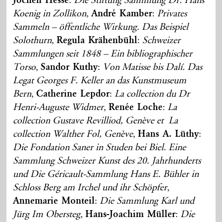
Jochen Hesse
:
Die Stiftung Sammlung Dr. Hans
Koenig in Zollikon
,
André Kamber
:
Privates
Sammeln – öffentliche Wirkung. Das Beispiel
Solothurn
,
Regula Krähenbühl
:
Schweizer
Sammlungen seit 1848 – Ein bibliographischer
Torso
,
Sandor Kuthy
:
Von Matisse bis Dalí. Das
Legat Georges F. Keller an das Kunstmuseum
Bern
,
Catherine Lepdor
:
La collection du Dr
Henri-Auguste Widmer
,
Renée Loche
:
La
collection Gustave Revilliod, Genève et La
collection Walther Fol, Genève
,
Hans A. Lüthy
:
Die Fondation Saner in Studen bei Biel. Eine
Sammlung Schweizer Kunst des 20. Jahrhunderts
und Die Géricault-Sammlung Hans E. Bühler in
Schloss Berg am Irchel und ihr Schöpfer
,
Annemarie Monteil
:
Die Sammlung Karl und
Jürg Im Obersteg
,
Hans-Joachim Müller
:
Die