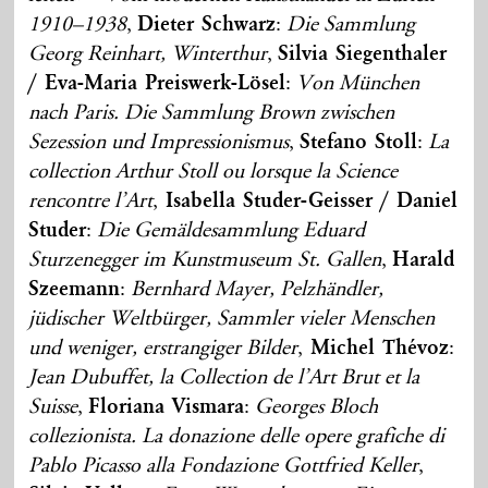
1910–1938
,
Dieter Schwarz
:
Die Sammlung
Georg Reinhart, Winterthur
,
Silvia Siegenthaler
/ Eva-Maria Preiswerk-Lösel
:
Von München
nach Paris. Die Sammlung Brown zwischen
Sezession und Impressionismus
,
Stefano Stoll
:
La
collection Arthur Stoll ou lorsque la Science
rencontre l’Art
,
Isabella Studer-Geisser / Daniel
Studer
:
Die Gemäldesammlung Eduard
Sturzenegger im Kunstmuseum St. Gallen
,
Harald
Szeemann
:
Bernhard Mayer, Pelzhändler,
jüdischer Weltbürger, Sammler vieler Menschen
und weniger, erstrangiger Bilder
,
Michel Thévoz
:
Jean Dubuffet, la Collection de l’Art Brut et la
Suisse
,
Floriana Vismara
:
Georges Bloch
collezionista. La donazione delle opere grafiche di
Pablo Picasso alla Fondazione Gottfried Keller
,