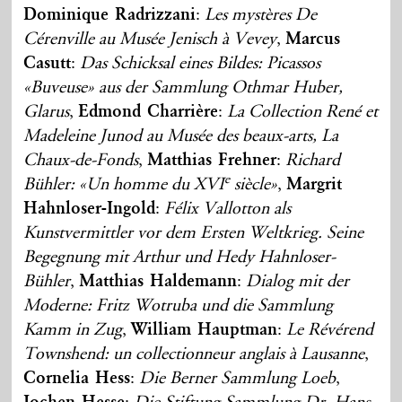
Dominique Radrizzani
:
Les mystères De
Cérenville au Musée Jenisch à Vevey
,
Marcus
Casutt
:
Das Schicksal eines Bildes: Picassos
«Buveuse» aus der Sammlung Othmar Huber,
Glarus
,
Edmond Charrière
:
La Collection René et
Madeleine Junod au Musée des beaux-arts, La
Chaux-de-Fonds
,
Matthias Frehner
:
Richard
e
Bühler: «Un homme du XVI
siècle»
,
Margrit
Hahnloser-Ingold
:
Félix Vallotton als
Kunstvermittler vor dem Ersten Weltkrieg. Seine
Begegnung mit Arthur und Hedy Hahnloser-
Bühler
,
Matthias Haldemann
:
Dialog mit der
Moderne: Fritz Wotruba und die Sammlung
Kamm in Zug
,
William Hauptman
:
Le Révérend
Townshend: un collectionneur anglais à Lausanne
,
Cornelia Hess
:
Die Berner Sammlung Loeb
,