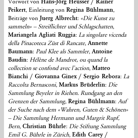
Vorwort von
Hans-Jörg Heusser / Rainer
Peikert
, Einleitung von
Regina Bühlmann
,
Beiträge von
Juerg Albrecht
:
«Die Kunst zu
sammeln» – Streiflichter und Schlagschatten
,
Mariangela Agliati Ruggia
:
La singolare vicenda
della Pinacoteca Züst di Rancate
,
Annette
Baumann
:
Paul Klee als Sammler
,
Antoine
Baudin
:
Hélène de Mandrot, ou quand la
collection se confond avec l’action
,
Matteo
Bianchi / Giovanna Ginex / Sergio Rebora
:
La
Raccolta Bernasconi
,
Markus Brüderlin
:
Die
Sammlung Beyeler in Riehen. Rundgang an den
Grenzen der Sammlung
,
Regina Bühlmann
:
Auf
der Suche nach dem «Wahren, Guten & Schönen»
– Die Sammlung Hermann und Margrit Rupf,
Bern
,
Christian Bührle
:
Die Stiftung Sammlung
Emil G. Bührle in Zürich
,
Edith Carey /