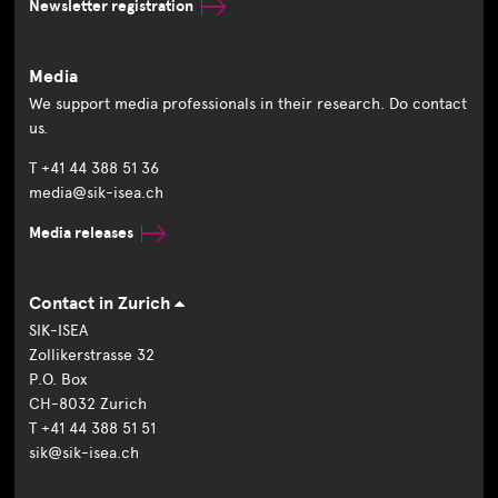
Newsletter registration
Media
We support media professionals in their research. Do contact
us.
T +41 44 388 51 36
media@sik-isea.ch
Media releases
Contact in Zurich
SIK-ISEA
Zollikerstrasse 32
P.O. Box
CH-8032 Zurich
T +41 44 388 51 51
sik@sik-isea.ch