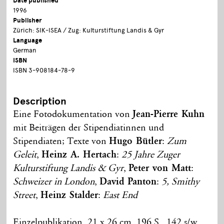
Date published
1996
Publisher
Zürich: SIK-ISEA / Zug: Kulturstiftung Landis & Gyr
Language
German
ISBN
ISBN 3-908184-78-9
Description
Eine Fotodokumentation von
Jean-Pierre Kuhn
mit Beiträgen der Stipendiatinnen und
Stipendiaten; Texte von
Hugo Bütler
:
Zum
Geleit
,
Heinz A. Hertach
:
25 Jahre Zuger
Kulturstiftung Landis & Gyr
,
Peter von Matt
:
Schweizer in London
,
David Panton
:
5, Smithy
Street
,
Heinz Stalder
:
East End
Einzelpublikation, 21 x 26 cm, 196 S., 142 s/w