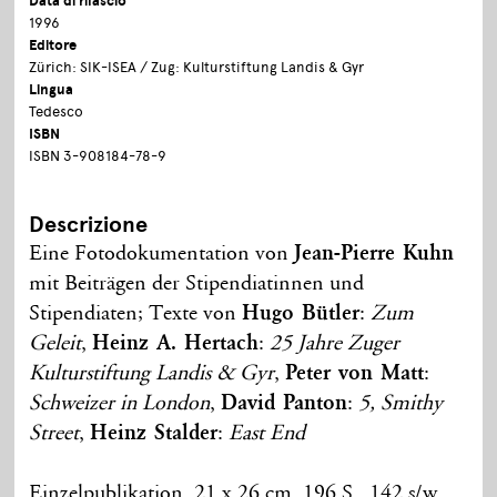
Data di rilascio
1996
Editore
Zürich: SIK-ISEA / Zug: Kulturstiftung Landis & Gyr
Lingua
Tedesco
ISBN
ISBN 3-908184-78-9
Descrizione
Eine Fotodokumentation von
Jean-Pierre Kuhn
mit Beiträgen der Stipendiatinnen und
Stipendiaten; Texte von
Hugo Bütler
:
Zum
Geleit
,
Heinz A. Hertach
:
25 Jahre Zuger
Kulturstiftung Landis & Gyr
,
Peter von Matt
:
Schweizer in London
,
David Panton
:
5, Smithy
Street
,
Heinz Stalder
:
East End
Einzelpublikation, 21 x 26 cm, 196 S., 142 s/w