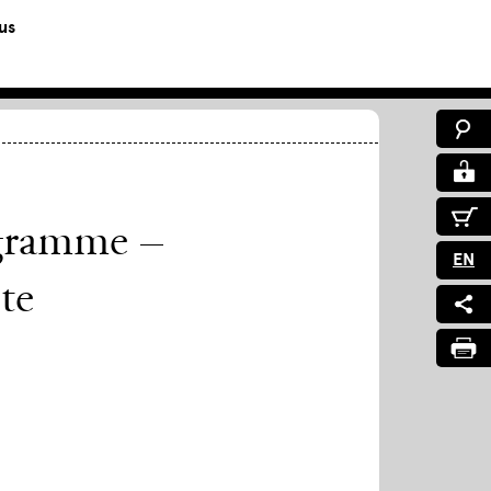
us
ngramme –
EN
te