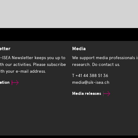
etter
Media
K-ISEA Newsletter keeps you up to
We support media professionals i
th our activities. Please subscribe
research. Do contact us.
th your e-mail address.
T +41 44 388 51 36
ation
media@sik-isea.ch
Media releases