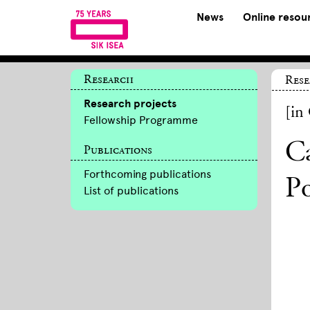
News
Online resou
Research
Rese
Research projects
[in
Fellowship Programme
C
Publications
Forthcoming publications
Po
List of publications