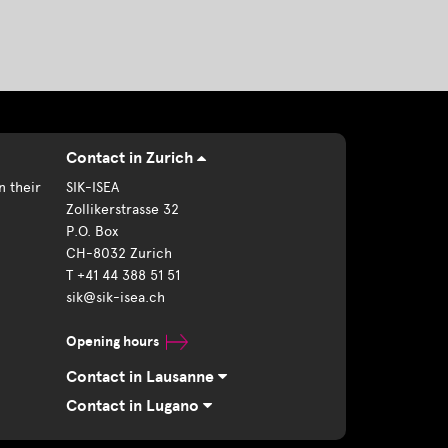
Contact in Zurich
n their
SIK-ISEA
Zollikerstrasse 32
P.O. Box
CH-8032 Zurich
T +41 44 388 51 51
sik@sik-isea.ch
Opening hours
Contact in Lausanne
Contact in Lugano