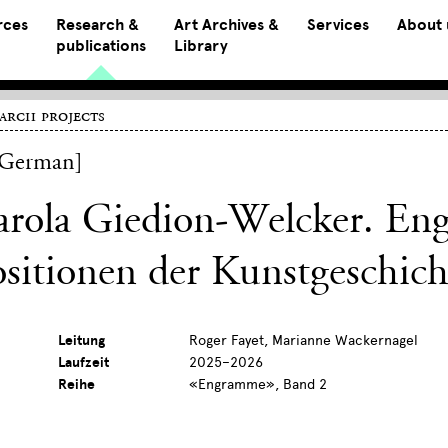
rces
Research &
Art Archives &
Services
About 
publications
Library
arch projects
 German]
arola Giedion-Welcker. E
sitionen der Kunstgeschich
Leitung
Roger Fayet, Marianne Wackernagel
Laufzeit
2025–2026
Reihe
«Engramme», Band 2