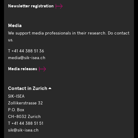
Newsletter registration
Media
We support media professionals in their research. Do contact
us.
T +41 44 388 51 36
media@sik-isea.ch
Media releases
Contact in Zurich
SIK-ISEA
Zollikerstrasse 32
P.O. Box
CH-8032 Zurich
T +41 44 388 51 51
sik@sik-isea.ch