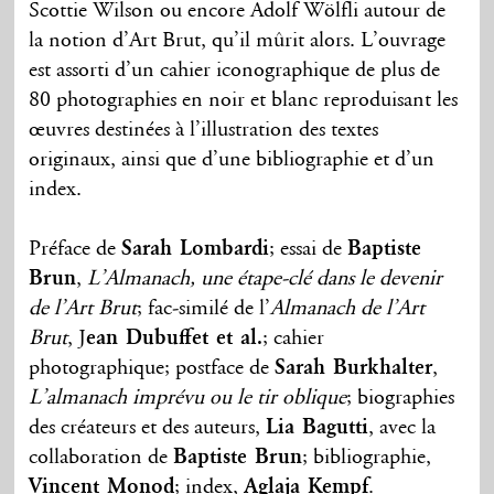
Scottie Wilson ou encore Adolf Wölfli autour de
la notion d’Art Brut, qu’il mûrit alors. L’ouvrage
est assorti d’un cahier iconographique de plus de
80 photographies en noir et blanc reproduisant les
œuvres destinées à l’illustration des textes
originaux, ainsi que d’une bibliographie et d’un
index.
Préface de
Sarah Lombardi
; essai de
Baptiste
Brun
,
L’Almanach, une étape-clé dans le devenir
de l’Art Brut
; fac-similé de l’
Almanach de l’Art
Brut
, J
ean Dubuffet et al.
; cahier
photographique; postface de
Sarah Burkhalter
,
L’almanach imprévu ou le tir oblique
; biographies
des créateurs et des auteurs,
Lia Bagutti
, avec la
collaboration de
Baptiste Brun
; bibliographie,
Vincent Monod
; index,
Aglaja Kempf
.