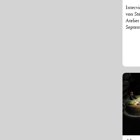
Interv
von St
Atelier
Septe