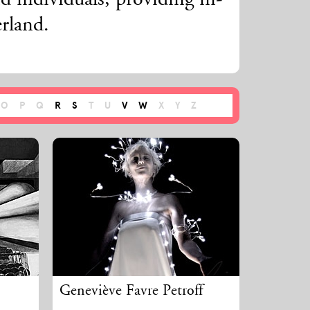
 individuals, providing in-
erland.
O
P
Q
R
S
T
U
V
W
X
Y
Z
Geneviève Favre Petroff