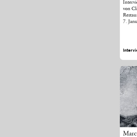
Interv
von Cl
Restaur
7. Jan
Interv
Marc