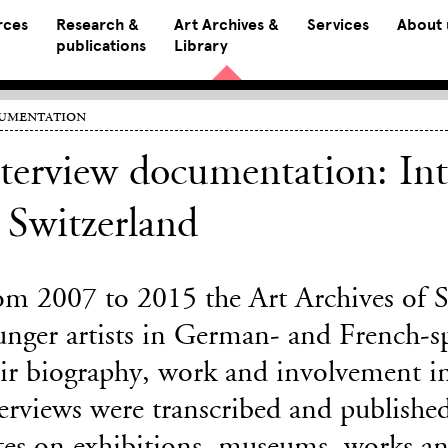
rces
Research &
Art Archives &
Services
About 
publications
Library
umentation
terview documentation: Inte
 Switzerland
om 2007 to 2015 the Art Archives of 
unger artists in German- and French-s
ir biography, work and involvement in
erviews were transcribed and published