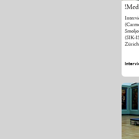
!Med
Interv
(Carme
Smoljo
(SIK-I
Zürich
Interv