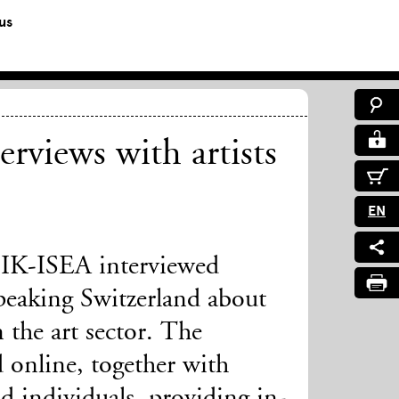
us
rviews with artists
EN
SIK-ISEA interviewed
peaking Switzerland about
 the art sector. The
 online, together with