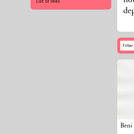
no
List of links
dep
Filter
Beni 