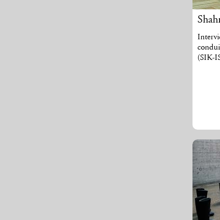
Shah
Interv
condui
(SIK-I