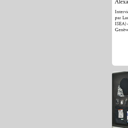
Alexa
Interv
par La
ISEA) d
Genève