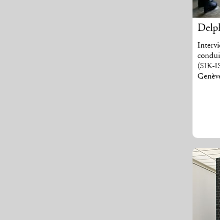
Delp
Interv
condui
(SIK-IS
Genève