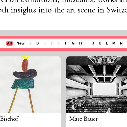
tes on exhibitions, museums, works and
th insights into the art scene in Switz
All
New
A
B
C
D
E
F
G
H
I
J
K
L
M
N
Bischof
Marc Bauer