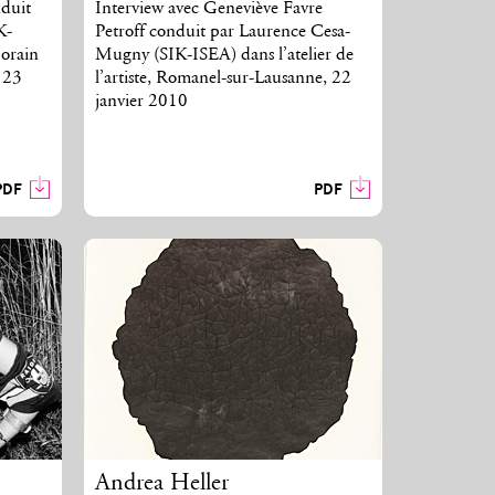
duit
Interview avec Geneviève Favre
K-
Petroff conduit par Laurence Cesa-
orain
Mugny (SIK-ISEA) dans l’atelier de
 23
l’artiste, Romanel-sur-Lausanne, 22
janvier 2010
PDF
PDF
Andrea Heller