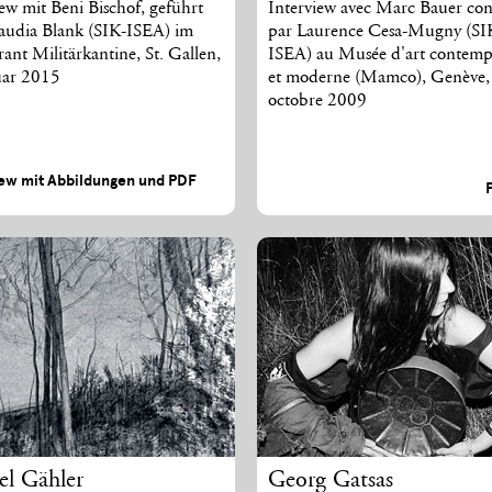
iew mit Beni Bischof, geführt
Interview avec Marc Bauer con
audia Blank (SIK-ISEA) im
par Laurence Cesa-Mugny (SI
ant Militärkantine, St. Gallen,
ISEA) au Musée d'art contemp
uar 2015
et moderne (Mamco), Genève,
octobre 2009
iew mit Abbildungen und PDF
el Gähler
Georg Gatsas