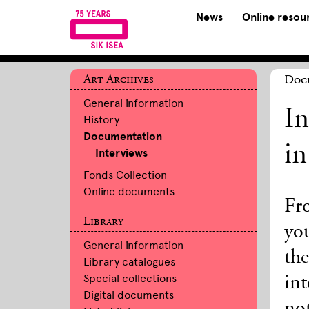
News
Online resou
Art Archives
Doc
General information
In
History
Documentation
in
Interviews
Fonds Collection
Online documents
Fr
Library
yo
General information
the
Library catalogues
Special collections
int
Digital documents