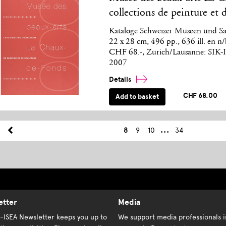
collections de peinture et 
Kataloge Schweizer Museen und Sam
22 x 28 cm, 496 pp., 636 ill. en n/
CHF 68.-, Zurich/Lausanne: SIK-I
2007
Details
CHF 68.00
Add to basket
...
8
9
10
34
etter
Media
K-ISEA Newsletter keeps you up to
We support media professionals i