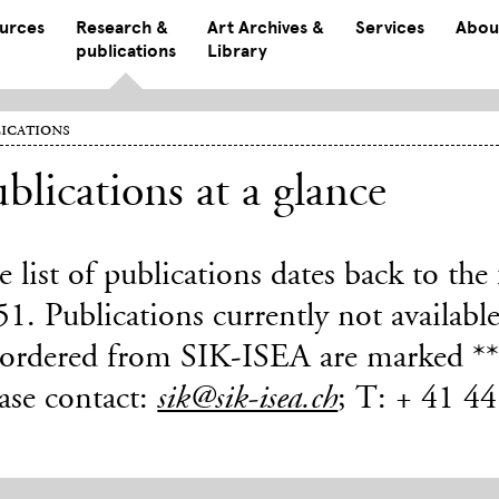
ources
Research &
Art Archives &
Services
Abou
publications
Library
ications
blications at a glance
 list of publications dates back to th
1. Publications currently not available
 ordered from SIK-ISEA are marked ***
ase contact:
; T: + 41 4
sik@sik-isea.ch