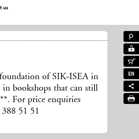
t us
EN
e foundation of SIK-ISEA in
 in bookshops that can still
*. For price enquiries
4 388 51 51