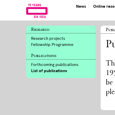
News
Online res
Research
Publ
Research projects
Pu
Fellowship Programme
Publications
The
Forthcoming publications
List of publications
195
be
ple