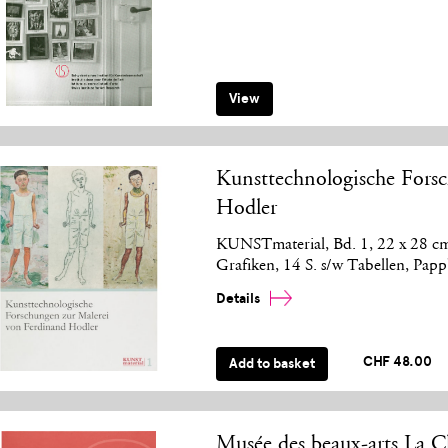
View
Kunsttechnologische Fors
Hodler
KUNSTmaterial, Bd. 1, 22 x 28 cm,
Grafiken, 14 S. s/w Tabellen, Pa
Details
CHF 48.00
Add to basket
Musée des beaux-arts La C