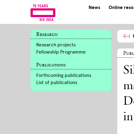
News
Online res
Research
Research projects
Fellowship Programme
Publ
Publications
Si
Forthcoming publications
List of publications
ma
De
in