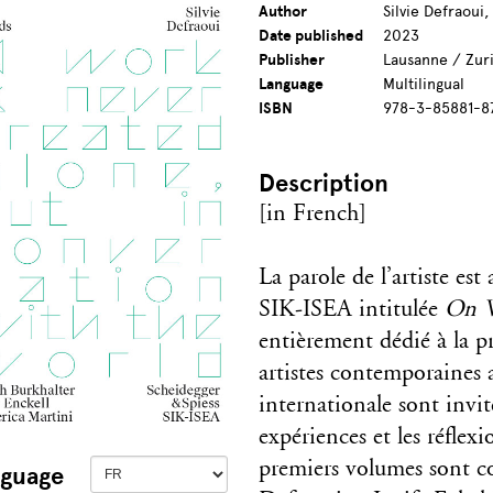
Author
Silvie Defraoui
Date published
2023
Publisher
Lausanne / Zuri
Language
Multilingual
ISBN
978-3-85881-8
Description
[in French]
La parole de l’artiste es
SIK-ISEA intitulée
On 
entièrement dédié à la p
artistes contemporaines 
internationale sont invit
expériences et les réflexi
premiers volumes sont co
guage