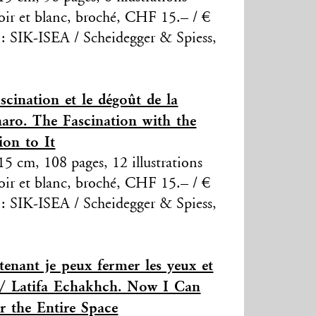
 noir et blanc, broché, CHF 15.– / €
 : SIK-ISEA / Scheidegger & Spiess,
scination et le dégoût de la
naro. The Fascination with the
ion to It
5 cm, 108 pages, 12 illustrations
 noir et blanc, broché, CHF 15.– / €
 : SIK-ISEA / Scheidegger & Spiess,
enant je peux fermer les yeux et
e / Latifa Echakhch. Now I Can
 the Entire Space