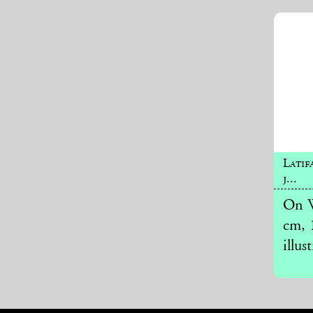
Latif
j...
On W
cm, 
illus