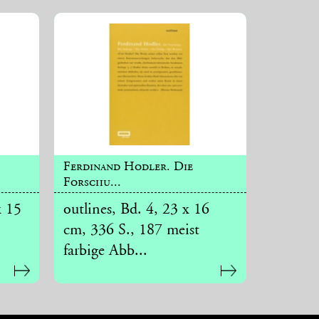
Ferdinand Hodler. Die
Forschu...
x 15
outlines, Bd. 4, 23 x 16
cm, 336 S., 187 meist
farbige Abb...