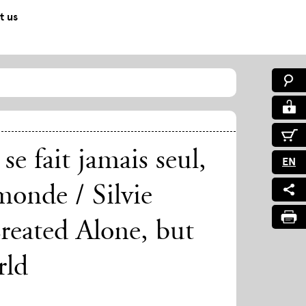
t us
se fait jamais seul,
EN
monde / Silvie
reated Alone, but
rld