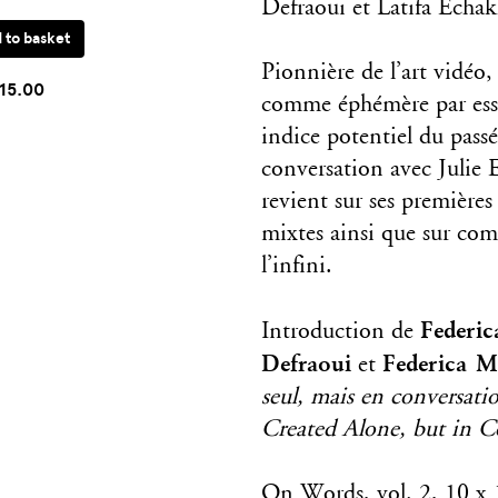
Defraoui et Latifa Echa
Pionnière de l’art vidéo
15.00
comme éphémère par essen
indice potentiel du passé
conversation avec Julie E
revient sur ses premières
mixtes ainsi que sur co
l’infini.
Federic
Introduction de
Defraoui
Federica M
et
seul, mais en conversat
Created Alone, but in C
On Words, vol. 2, 10 x 1