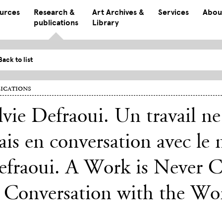
ources
Research &
Art Archives &
Services
Abou
publications
Library
Back to list
ications
lvie Defraoui. Un travail ne 
is en conversation avec le 
fraoui. A Work is Never C
 Conversation with the Wo