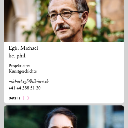
Egli
,
Michael
lic. phil.
Projektleiter
Kunstgeschichte
michael.egli@sik-isea.ch
+41 44 388 51 20
Details