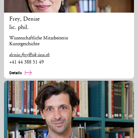
Frey
,
Denise
lic. phil.
Wissenschaftliche Mitarbeiterin
Kunstgeschichte
denise.frey@sik-isea.ch
+41 44 388 51 49
Details