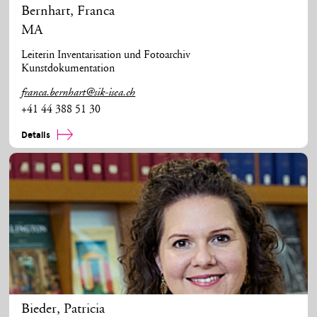
Bernhart
,
Franca
MA
Leiterin Inventarisation und Fotoarchiv
Kunstdokumentation
franca.bernhart@sik-isea.ch
+41 44 388 51 30
Details
Bieder
,
Patricia