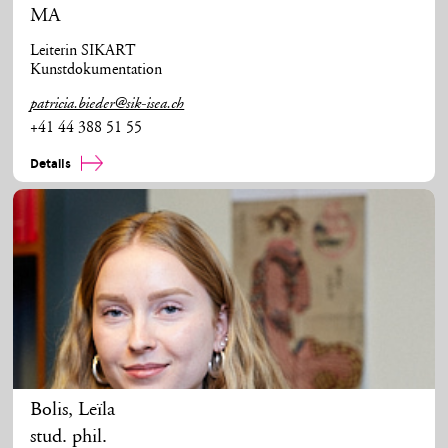
MA
Leiterin SIKART
Kunstdokumentation
patricia.bieder@sik-isea.ch
+41 44 388 51 55
Details
Bolis
,
Leïla
stud. phil.