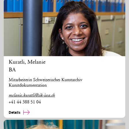
Kuratli
,
Melanie
BA
Mitarbeiterin Schweizerisches Kunstarchiv
Kunstdokumentation
melanie.kuratli@sik-isea.ch
+41 44 388 51 04
Details