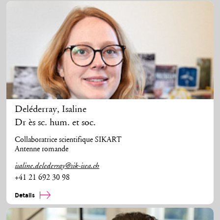
Deléderray
,
Isaline
Dr ès sc. hum. et soc.
Collaboratrice scientifique SIKART
Antenne romande
isaline.delederray@sik-isea.ch
+41 21 692 30 98
Details