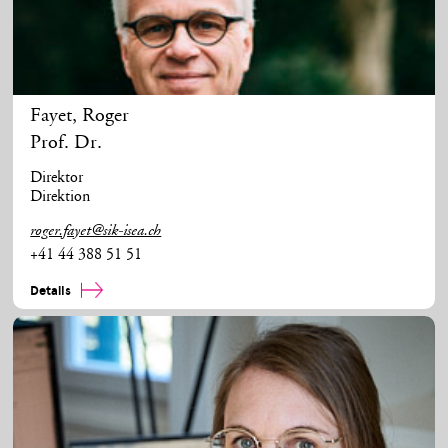
Fayet
,
Roger
Prof. Dr.
Direktor
Direktion
roger.fayet@sik-isea.ch
+41 44 388 51 51
Details