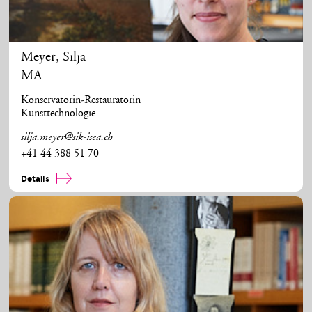
Meyer
,
Silja
MA
Konservatorin-Restauratorin
Kunsttechnologie
silja.meyer@sik-isea.ch
+41 44 388 51 70
Details