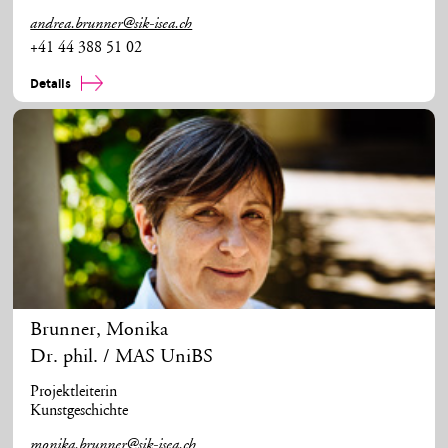
andrea.brunner@sik-isea.ch
+41 44 388 51 02
Details
Brunner
,
Monika
Dr. phil. / MAS UniBS
Projektleiterin
Kunstgeschichte
monika.brunner@sik-isea.ch