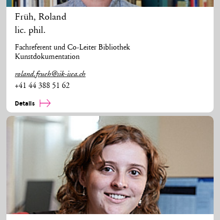
Früh
,
Roland
lic. phil.
Fachreferent und Co-Leiter Bibliothek
Kunstdokumentation
roland.frueh@sik-isea.ch
+41 44 388 51 62
Details