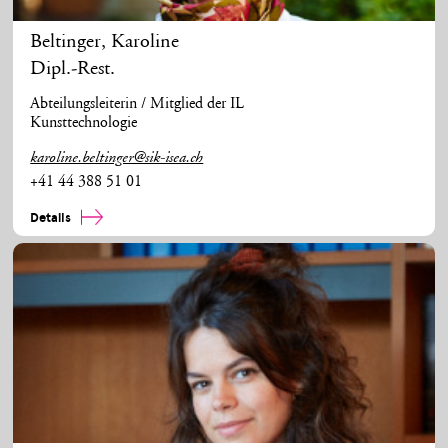
Beltinger
,
Karoline
Dipl.-Rest.
Abteilungsleiterin / Mitglied der IL
Kunsttechnologie
karoline.beltinger@sik-isea.ch
+41 44 388 51 01
Details