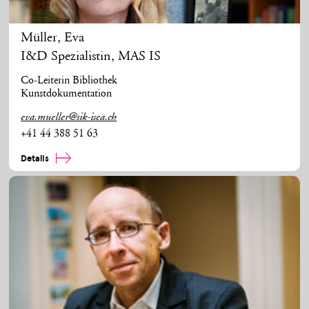
Müller
,
Eva
I&D Spezialistin, MAS IS
Co-Leiterin Bibliothek
Kunstdokumentation
eva.mueller@sik-isea.ch
+41 44 388 51 63
Details