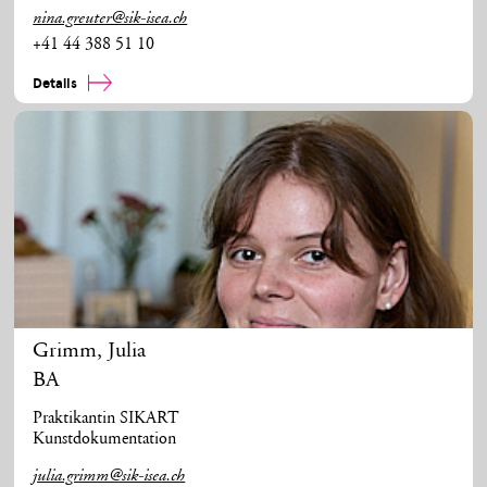
nina.greuter@sik-isea.ch
+41 44 388 51 10
Details
Grimm
,
Julia
BA
Praktikantin SIKART
Kunstdokumentation
julia.grimm@sik-isea.ch