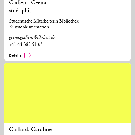
Gadient
,
Geena
stud. phil.
Studentische Mitarbeiterin Bibliothek
Kunstdokumentation
geena.gadient@sik-isea.ch
+41 44 388 51 65
Details
Gaillard
,
Caroline