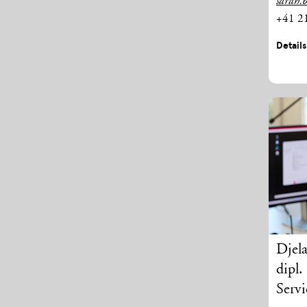
sarah.
+41 2
Detail
Djela
dipl
Servi