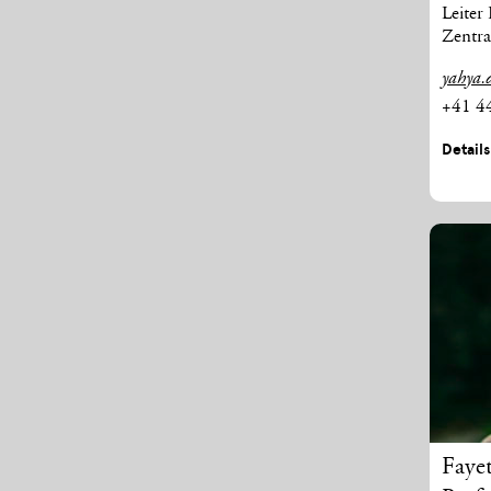
Leiter
Zentra
yahya.d
+41 4
Detail
Faye