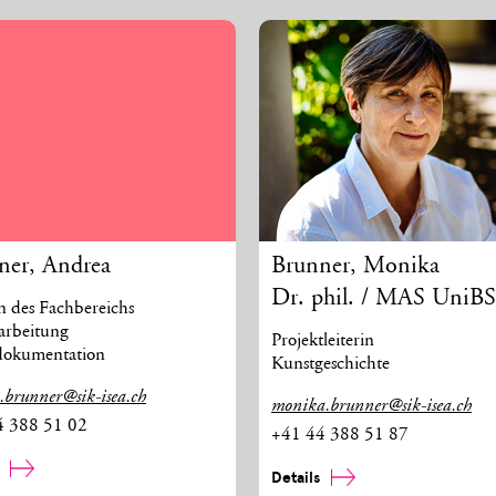
ner
,
Andrea
Brunner
,
Monika
Dr. phil. / MAS UniB
in des Fachbereichs
arbeitung
Projektleiterin
dokumentation
Kunstgeschichte
.brunner@sik-isea.ch
monika.brunner@sik-isea.ch
4 388 51 02
+41 44 388 51 87
s
Details