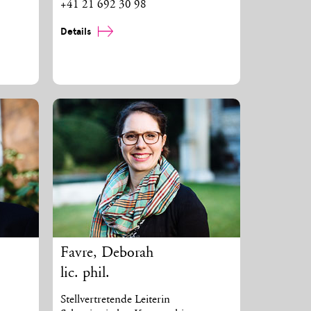
+41 21 692 30 98
Details
Favre
,
Deborah
lic. phil.
Stellvertretende Leiterin