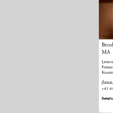
Bern
MA
Leiter
Fotoar
Kunst
franca
+41 4
Detail