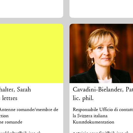
alter
,
Sarah
Cavadini-Bielander
,
Pat
 lettres
lic. phil.
 Antenne romande/membre de
Responsabile Ufficio di contat
ction
la Svizzera italiana
ne romande
Kunstdokumentation