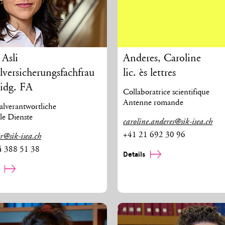
,
Asli
Anderes
,
Caroline
lversicherungsfachfrau
lic. ès lettres
eidg. FA
Collaboratrice scientifique
Antenne romande
alverantwortliche
le Dienste
caroline.anderes@sik-isea.ch
+41 21 692 30 96
ir@sik-isea.ch
4 388 51 38
Details
s