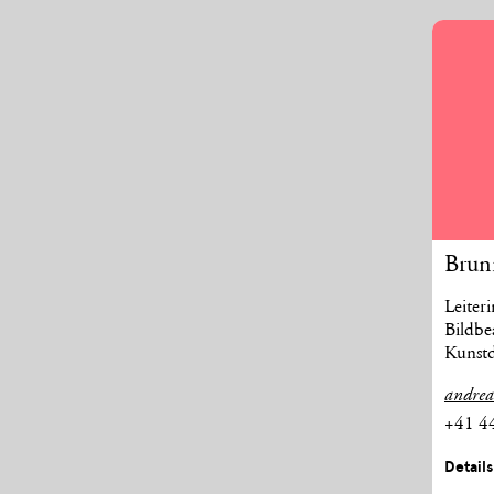
Brun
Leiter
Bildbe
Kunst
andrea
+41 4
Detail