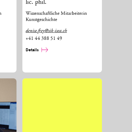
lic. phil.
n
Wissenschaftliche Mitarbeiterin
Kunstgeschichte
denise.frey@sik-isea.ch
+41 44 388 51 49
Details