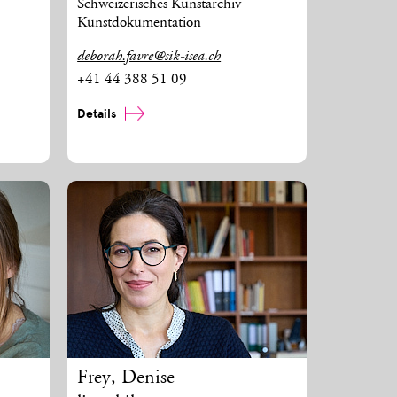
Schweizerisches Kunstarchiv
Kunstdokumentation
deborah.favre@sik-isea.ch
+41 44 388 51 09
Details
Frey
,
Denise