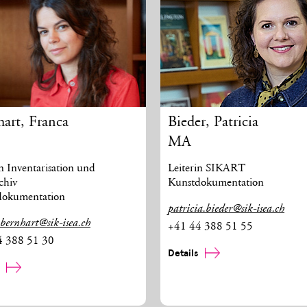
hart
,
Franca
Bieder
,
Patricia
MA
in Inventarisation und
Leiterin SIKART
chiv
Kunstdokumentation
dokumentation
patricia.bieder@sik-isea.ch
.bernhart@sik-isea.ch
+41 44 388 51 55
4 388 51 30
Details
s