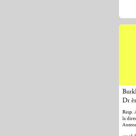
Burkh
Dr ès
Resp.
la dire
Anten