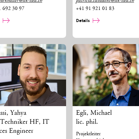
burkhalter@sik-isea.ch
patricia.cavadini@sik-isea.ch
1 692 30 97
+41 91 921 01 83
s
Details
ssi
,
Yahya
Egli
,
Michael
. Techniker HF, IT
lic. phil.
ces Engineer
Projektleiter