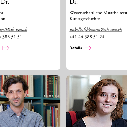
 Dr.
Dr.
or
Wissenschaftliche Mitarbeiteri
ion
Kunstgeschichte
ayet@sik-isea.ch
isabelle.fehlmann@sik-isea.ch
4 388 51 51
+41 44 388 51 24
s
Details