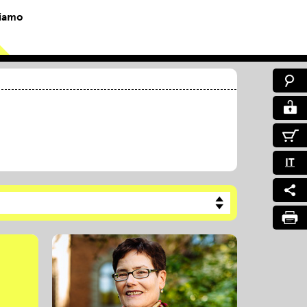
siamo
IT