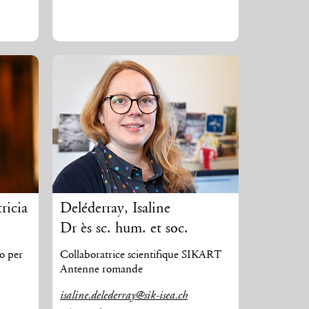
ricia
Deléderray
,
Isaline
Dr ès sc. hum. et soc.
to per
Collaboratrice scientifique SIKART
Antenne romande
isaline.delederray@sik-isea.ch