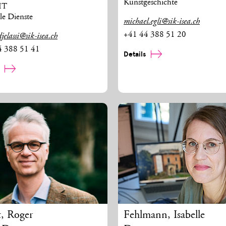
Kunstgeschichte
 IT
le Dienste
michael.egli@sik-isea.ch
+41 44 388 51 20
jelassi@sik-isea.ch
4 388 51 41
Details
s
t
,
Roger
Fehlmann
,
Isabelle