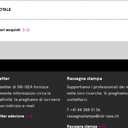
OTALE
iori acquisti
etter
Rassegna stampa
letter di SIK-ISEA fornisce
Supportiamo i professionisti dei 
mente informazioni circa la
nelle loro ricerche. Vi preghiamo
attività: la preghiamo di iscriversi
contattarci.
suo indirizzo e-mail.
T +41 44 388 51 36
tter adesione
rassegnastampa@sik-isea.ch
Rassegna stampa