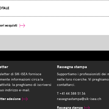
OTALE
iori acquisti
etter
Rassegna stampa
letter di SIK-ISEA fornisce
Supportiamo i professionisti dei 
mente informazioni circa la
nelle loro ricerche. Vi preghiamo
attività: la preghiamo di iscriversi
contattarci.
suo indirizzo e-mail.
T +41 44 388 51 36
tter adesione
rassegnastampa@sik-isea.ch
Rassegna stampa