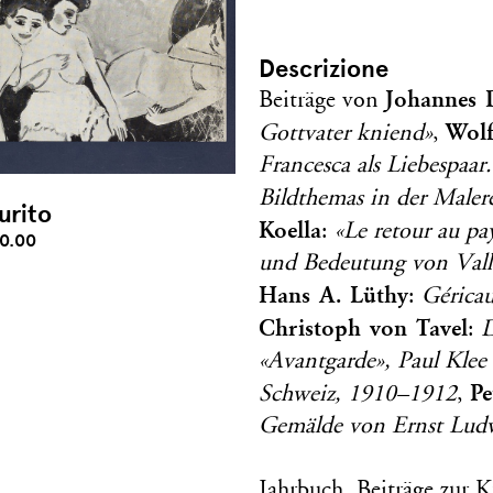
Descrizione
Johannes 
Beiträge von
Wol
Gottvater kniend»
,
Francesca als Liebespaa
Bildthemas in der Malere
urito
Koella
:
«Le retour au pa
0.00
und Bedeutung von Vallo
Hans A. Lüthy
:
Géricau
Christoph von Tavel
:
«Avantgarde», Paul Kle
Pe
Schweiz, 1910–1912
,
Gemälde von Ernst Lud
Jahrbuch, Beiträge zur K