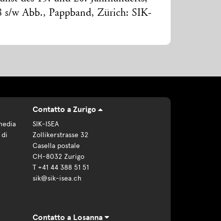
8 s/w Abb., Pappband, Zürich: SIK-
Contatto a Zurigo
media
SIK-ISEA
 di
Zollikerstrasse 32
Casella postale
CH-8032 Zurigo
T +41 44 388 51 51
sik@sik-isea.ch
Contatto a Losanna