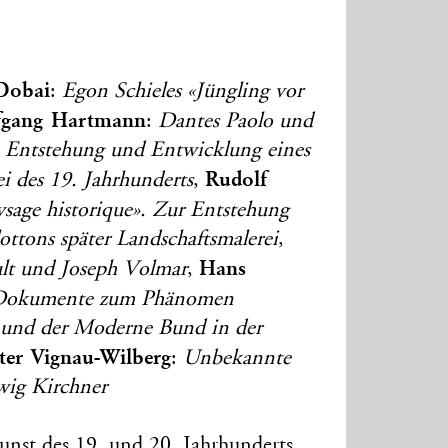
Dobai
:
Egon Schieles «Jüngling vor
fgang Hartmann
:
Dantes Paolo und
r. Entstehung und Entwicklung eines
Rudolf
i des 19. Jahrhunderts
,
ysage historique». Zur Entstehung
ttons später Landschaftsmalerei
,
Hans
lt und Joseph Volmar
,
Dokumente zum Phänomen
e und der Moderne Bund in der
ter Vignau-Wilberg
:
Unbekannte
wig Kirchner
unst des 19. und 20. Jahrhunderts,