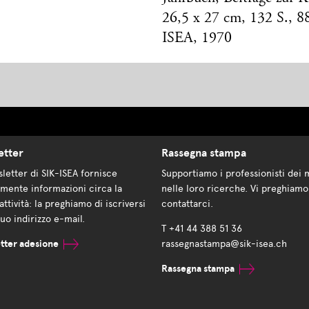
26,5 x 27 cm, 132 S., 8
ISEA, 1970
etter
Rassegna stampa
letter di SIK-ISEA fornisce
Supportiamo i professionisti dei 
mente informazioni circa la
nelle loro ricerche. Vi preghiamo
attività: la preghiamo di iscriversi
contattarci.
suo indirizzo e-mail.
T +41 44 388 51 36
tter adesione
rassegnastampa@sik-isea.ch
Rassegna stampa