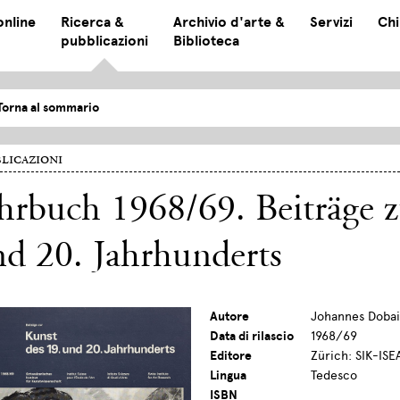
online
Ricerca &
Archivio d'arte &
Servizi
Chi
pubblicazioni
Biblioteca
Torna al sommario
licazioni
hrbuch 1968/69. Beiträge z
d 20. Jahrhunderts
Autore
Johannes Dobai 
Data di rilascio
1968/69
Editore
Zürich: SIK-ISE
Lingua
Tedesco
ISBN