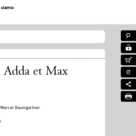
 siamo
n Adda et Max
IT
/ Marcel Baumgartner
A