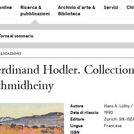
online
Ricerca &
Archivio d'arte &
Servizi
Chi
pubblicazioni
Biblioteca
Torna al sommario
licazioni
rdinand Hodler. Collectio
chmidheiny
Autore
Hans A. Lüthy 
Data di rilascio
1990
Editore
Zurich: SIK-ISE
Lingua
Francese
ISBN