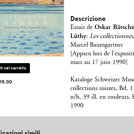
Descrizione
Oskar Bätsch
Essais de
Lüthy
:
Les collectionne
Marcel Baumgartner
[Apparu lors de l'exposi
mars au 17 juin 1990]
Kataloge Schweizer Mu
15.00
collections suisses, Bd. 
n/b, 39 ill. en couleurs
1990
icazioni simili