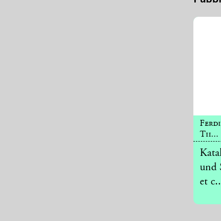
Ferd
Th...
Kata
und 
et c..