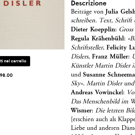
Descrizione
Julia Gels
Beiträge von
schreiben. Text, Schrif
Dieter Koepplin
:
Gross
Regula Krähenbühl
:
«B
Felicity 
Schriftsteller
,
Franz Müller
Dislers
,
:
U
Künstler Martin Disler i
Susanne Schneem
und
98.00
Sky». Martin Disler und
Andreas Vowincke
l:
Vo
Das Menschenbild im W
Wismer
:
Die letzten Bi
[erschien auch als Klap
Liebe und anderen Däm