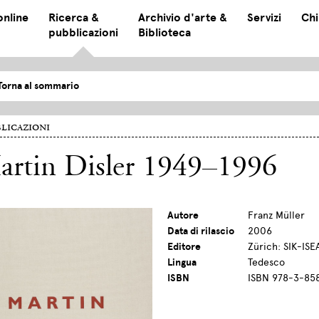
online
Ricerca &
Archivio d'arte &
Servizi
Chi
pubblicazioni
Biblioteca
Torna al sommario
licazioni
artin Disler 1949–1996
Autore
Franz Müller
Data di rilascio
2006
Editore
Zürich: SIK-ISE
Lingua
Tedesco
ISBN
ISBN 978-3-85