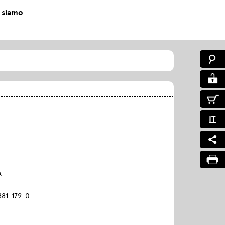
 siamo
IT
A
881-179-0