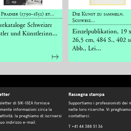
 Pradier (1790–1852) et...
Die Kunst zu sammeln.
Schweiz...
ekataloge Schweizer
Einzelpublikation, 19 
tler und Künstlerinn...
26,5 cm, 484 S., 402 s
Abb., Lei...
etter
Rassegna stampa
letter di SIK-ISEA fornisce
Supportiamo i professionisti dei 
mente informazioni circa la
nelle loro ricerche. Vi preghiamo
attività: la preghiamo di iscriversi
contattarci.
suo indirizzo e-mail.
T +41 44 388 51 36