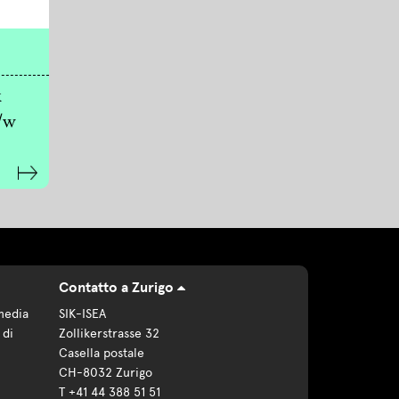
x
/w
Contatto a Zurigo
media
SIK-ISEA
 di
Zollikerstrasse 32
Casella postale
CH-8032 Zurigo
T +41 44 388 51 51