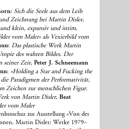
horn
:
Sich die Seele aus dem Leib
t und Zeichnung bei Martin Disler
,
 und klein, expansiv und intim
,
ilder vom Maler» als Vexierbild vom
Lunn
:
Das plastische Werk Martin
topie des wahren Bildes. Der
Peter J. Schneemann
n seiner Zeit
,
ann
:
«Holding a Star and Fucking the
 die Paradigmen der Performativität
,
m Zeichen zur menschlichen Figur.
Beat
erk von Martin Disler
,
lder vom Maler
penbroschur zur Ausstellung «Von der
onen. Martin Disler: Werke 1979–