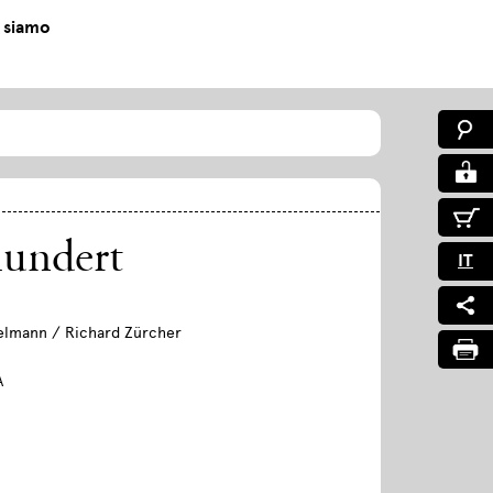
 siamo
hundert
IT
elmann / Richard Zürcher
A