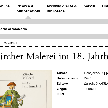
online
Ricerca &
Archivio d'arte &
Servizi
Chi
pubblicazioni
Biblioteca
Torna al sommario
licazioni
rcher Malerei im 18. Jahr
Autore
Hansjakob Digg
Data di rilascio
1969
Editore
Zürich: SIK-ISE
Lingua
Tedesco
ISBN