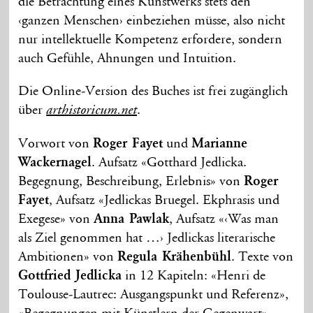
die Betrachtung eines Kunstwerks stets den
‹ganzen Menschen› einbeziehen müsse, also nicht
nur intellektuelle Kompetenz erfordere, sondern
auch Gefühle, Ahnungen und Intuition.
Die Online-Version des Buches ist frei zugänglich
über
.
arthistoricum.net
Vorwort von
Roger Fayet
und
Marianne
Wackernagel
. Aufsatz «Gotthard Jedlicka.
Begegnung, Beschreibung, Erlebnis» von
Roger
Fayet
, Aufsatz «Jedlickas Bruegel. Ekphrasis und
Exegese» von
Anna Pawlak
, Aufsatz «‹Was man
als Ziel genommen hat …› Jedlickas literarische
Ambitionen» von
Regula Krähenbühl
. Texte von
Gottfried Jedlicka
in 12 Kapiteln: «Henri de
Toulouse-Lautrec: Ausgangspunkt und Referenz»,