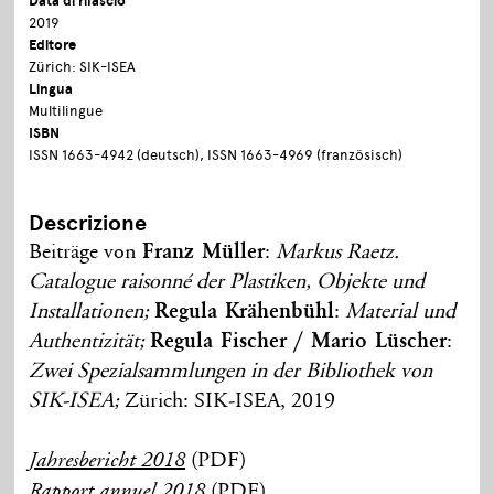
Data di rilascio
2019
Editore
Zürich: SIK-ISEA
Lingua
Multilingue
ISBN
ISSN 1663-4942 (deutsch), ISSN 1663-4969 (französisch)
Descrizione
Beiträge von
Franz Müller
:
Markus Raetz.
Catalogue raisonné der Plastiken, Objekte und
Installationen;
Regula Krähenbühl
:
Material und
Authentizität;
Regula Fischer / Mario Lüscher
:
Zwei Spezialsammlungen in der Bibliothek von
SIK-ISEA;
Zürich: SIK-ISEA, 2019
(PDF)
Jahresbericht 2018
(PDF)
Rapport annuel 2018