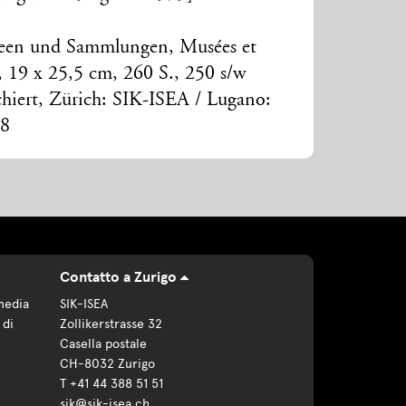
seen und Sammlungen, Musées et
 4, 19 x 25,5 cm, 260 S., 250 s/w
chiert, Zürich: SIK-ISEA / Lugano:
78
Contatto a Zurigo
media
SIK-ISEA
 di
Zollikerstrasse 32
Casella postale
CH-8032 Zurigo
T +41 44 388 51 51
sik@sik-isea.ch