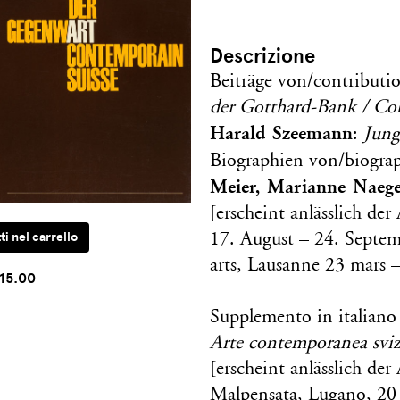
Descrizione
Beiträge von/contributi
der Gotthard-Bank / Col
Harald Szeemann
:
Jung
Biographien von/biogra
Meier, Marianne Naegel
[erscheint anlässlich de
17. August – 24. Septe
arts, Lausanne 23 mars 
15.00
Supplemento in italian
Arte contemporanea sviz
[erscheint anlässlich de
Malpensata, Lugano, 20 