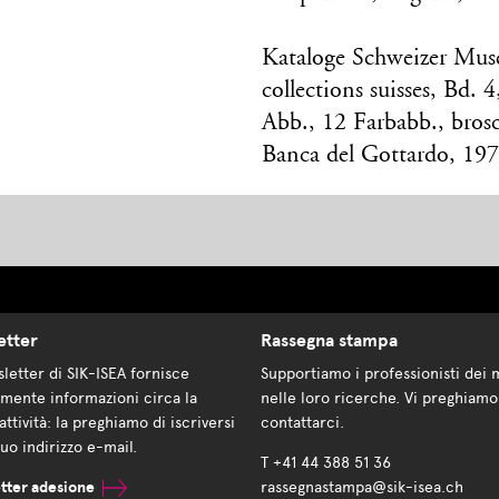
Kataloge Schweizer Mu
collections suisses, Bd.
Abb., 12 Farbabb., bros
Banca del Gottardo, 19
etter
Rassegna stampa
letter di SIK-ISEA fornisce
Supportiamo i professionisti dei 
mente informazioni circa la
nelle loro ricerche. Vi preghiamo
attività: la preghiamo di iscriversi
contattarci.
suo indirizzo e-mail.
T +41 44 388 51 36
tter adesione
rassegnastampa@sik-isea.ch