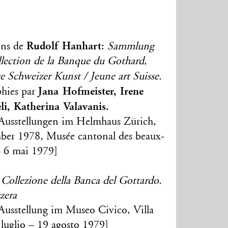
Rudolf Hanhart
ons de
:
Sammlung
lection de la Banque du Gothard
,
e Schweizer Kunst / Jeune art Suisse.
Jana Hofmeister, Irene
phies par
i, Katherina Valavanis.
r Ausstellungen im Helmhaus Zürich,
mber 1978, Musée cantonal des beaux-
– 6 mai 1979]
o
Collezione della Banca del Gottardo.
zera
r Ausstellung im Museo Civico, Villa
luglio – 19 agosto 1979]