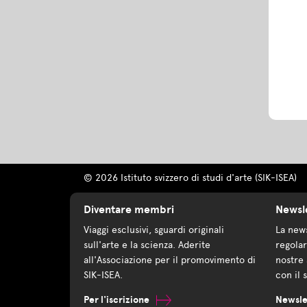
© 2026 Istituto svizzero di studi d'arte (SIK-ISEA)
Diventare membri
Newsl
Viaggi esclusivi, sguardi originali
La news
sull'arte e la scienza. Aderite
regolar
all'Associazione per il promovimento di
nostre 
SIK-ISEA.
con il 
Per l'iscrizione
Newsle