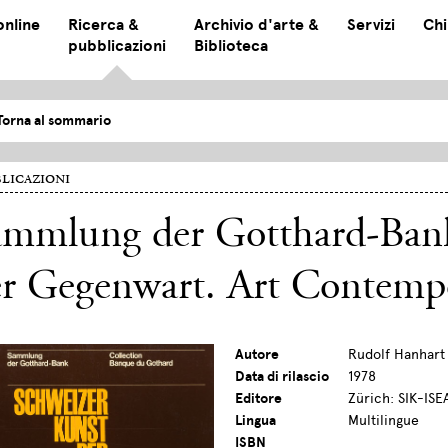
online
Ricerca &
Archivio d'arte &
Servizi
Chi
pubblicazioni
Biblioteca
Torna al sommario
licazioni
ammlung der Gotthard-Bank
r Gegenwart. Art Contempo
Autore
Rudolf Hanhart
Data di rilascio
1978
Editore
Zürich: SIK-ISE
Lingua
Multilingue
ISBN