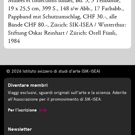
Musées et collections suisses, Bd. 3, 3 Teilbände,
19 x 25,5 cm, 399 S., 148 s/w Abb., 17 Farbabb.,
Pappband mit Schutzumschlag, CHF 30.-, alle
Bände CHF 80.-, Zürich: SIK-ISEA / Winterthur:
Stiftung Oskar Reinhart / Zürich: Orell Füssli,
1984
© 2026 Istituto svizzero di studi d'arte (SIK-ISEA)
Diventare membri
Viaggi esclusivi, sguardi originali sull'arte e la scienza. Aderite
all'Associazione per il promovimento di SIK-ISEA.
Per l'iscrizione
Newsletter