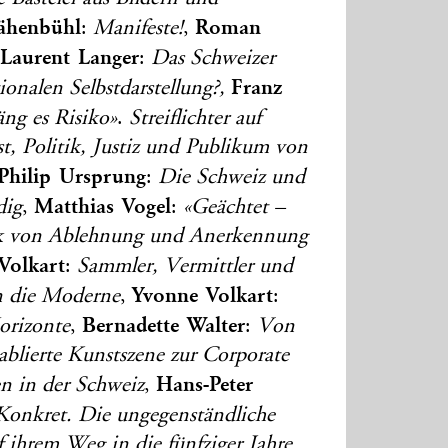
ähenbühl
Roman
:
Manifeste!
,
Laurent Langer
:
Das Schweizer
Franz
onalen Selbstdarstellung?,
äng es Risiko»
.
Streiflichter auf
t, Politik, Justiz und Publikum von
hilip Ursprung
:
Die Schweiz und
Matthias Vogel
dig
,
:
«Geächtet –
ik von Ablehnung und Anerkennung
 Volkart
:
Sammler, Vermittler und
Yvonne Volkart
in die Moderne
,
:
Bernadette Walter
rizonte
,
:
Von
ablierte Kunstszene zur Corporate
Hans-Peter
en in der Schweiz
,
Konkret. Die ungegenständliche
f ihrem Weg in die fünfziger Jahre