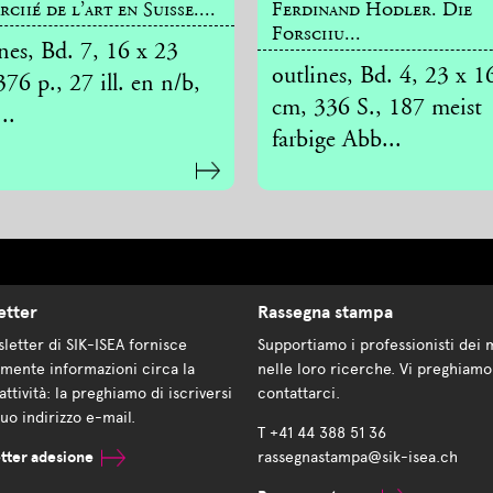
rché de l’art en Suisse....
Ferdinand Hodler. Die
Forschu...
nes, Bd. 7, 16 x 23
outlines, Bd. 4, 23 x 1
76 p., 27 ill. en n/b,
cm, 336 S., 187 meist
..
farbige Abb...
etter
Rassegna stampa
letter di SIK-ISEA fornisce
Supportiamo i professionisti dei 
mente informazioni circa la
nelle loro ricerche. Vi preghiamo
attività: la preghiamo di iscriversi
contattarci.
suo indirizzo e-mail.
T +41 44 388 51 36
tter adesione
rassegnastampa@sik-isea.ch