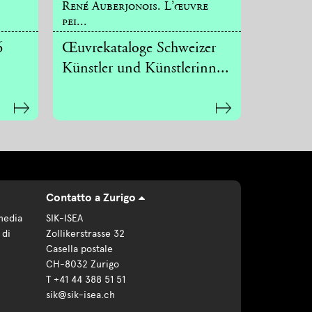
René Auberjonois. L’œuvre
pei...
6
Œuvrekataloge Schweizer
Künstler und Künstlerinn...
Contatto a Zurigo
media
SIK-ISEA
 di
Zollikerstrasse 32
Casella postale
CH-8032 Zurigo
T +41 44 388 51 51
sik@sik-isea.ch