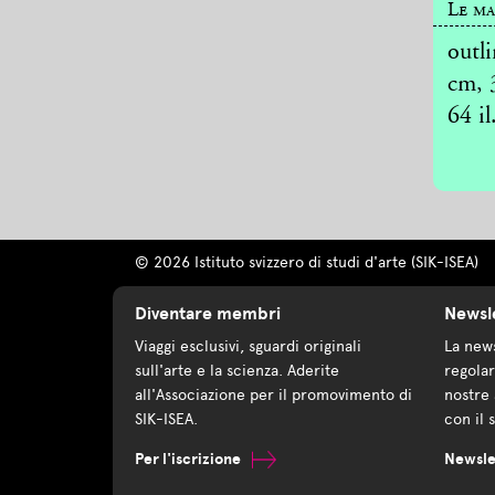
Le ma
outli
cm, 3
64 il.
© 2026 Istituto svizzero di studi d'arte (SIK-ISEA)
Diventare membri
Newsl
Viaggi esclusivi, sguardi originali
La news
sull'arte e la scienza. Aderite
regolar
all'Associazione per il promovimento di
nostre 
SIK-ISEA.
con il 
Per l'iscrizione
Newsle