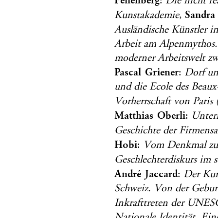
Fellenberg
:
Die nicht re
Sandra
Kunstakademie
,
Ausländische Künstler i
Arbeit am Alpenmythos. 
moderner Arbeitswelt z
Pascal Griener
:
Dorf un
und die Ecole des Beaux
Vorherrschaft von Paris
Matthias Oberli
:
Unter
Geschichte der Firmens
Hobi
:
Vom Denkmal z
Geschlechterdiskurs im 
André Jaccard
:
Der Kun
Schweiz. Von der Geburt
Inkrafttreten der UNE
Nationale Identität. Ein