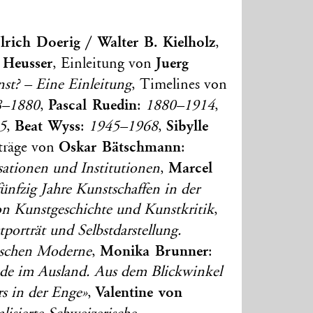
rich Doerig / Walter B. Kielholz
,
 Heusser
Juerg
, Einleitung von
st? – Eine Einleitung
, Timelines von
Pascal Ruedin
8–1880
,
:
1880–1914
,
Beat Wyss
Sibylle
5
,
:
1945–1968
,
Oskar Bätschmann
iträge von
:
Marcel
ationen und Institutionen
,
nfzig Jahre Kunstschaffen in der
n Kunstgeschichte und Kunstkritik
,
tporträt und Selbstdarstellung.
Monika Brunner
ischen Moderne
,
:
nde im Ausland. Aus dem Blickwinkel
Valentine von
s in der Enge»
,