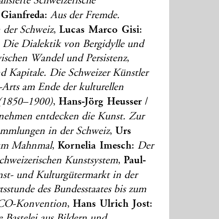
alisierte Schweizerische
 Gianfreda
:
Aus der Fremde.
Lucas Marco Gisi
n der Schweiz
,
:
Die Dialektik von Bergidylle und
wischen Wandel und Persistenz
,
d Kapitale. Die Schweizer Künstler
-Arts am Ende der kulturellen
Hans-Jörg Heusser
 (1850–1900)
,
/
nehmen entdecken die Kunst. Zur
Urs
ammlungen in der Schweiz
,
Kornelia Imesch
um Mahnmal
,
:
Der
Paul-
schweizerischen Kunstsystem
,
st- und Kulturgütermarkt in der
sstunde des Bundesstaates bis zum
Hans Ulrich Jost
SCO-Konvention
,
:
e Bastelei aus Bildern und