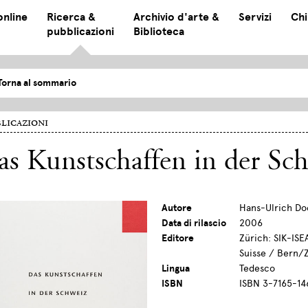
online
Ricerca &
Archivio d'arte &
Servizi
Chi
pubblicazioni
Biblioteca
Torna al sommario
licazioni
as Kunstschaffen in der S
Autore
Hans-Ulrich Doe
Data di rilascio
2006
Editore
Zürich: SIK-ISE
Suisse / Bern/Z
Lingua
Tedesco
ISBN
ISBN 3-7165-14