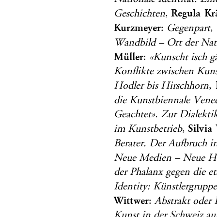
Regula Kr
Geschichten
,
Kurzmeyer
:
Gegenpart
,
Wandbild – Ort der Nati
Müller
:
«Kunscht isch g
Konflikte zwischen Kuns
P
Hodler bis Hirschhorn
,
die Kunstbiennale Vene
Geachtet». Zur Dialekt
Silvia
im Kunstbetrieb
,
Berater. Der Aufbruch 
Neue Medien – Neue Ho
der Phalanx gegen die et
Identity: Künstlergrupp
Wittwer
:
Abstrakt oder 
Kunst in der Schweiz au