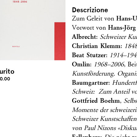
Descrizione
Hans-Ul
Zum Geleit von
Hans-Jörg
Vorwort von
Albrecht
:
Schweizer Kun
Christian Klemm
:
184
Beat Stutzer
:
1914–194
Omlin
:
1968–2006
, Be
urito
Kunstförderung. Organis
0.00
Baumgartner
:
Hundertfü
Schweiz: Zum Anteil vo
Gottfried Boehm
,
Selbs
Momente der schweizer
Schweizer Kunstschaffe
von Paul Nizons «Diskur