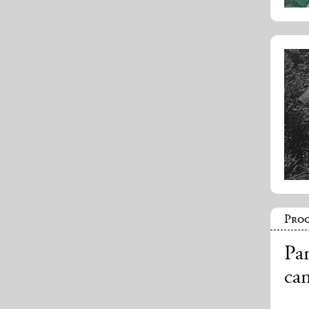
Prog
Pan
cam