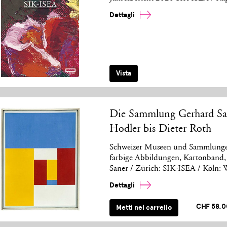
Dettagli
Vista
Die Sammlung Gerhard San
Hodler bis Dieter Roth
Schweizer Museen und Sammlungen,
farbige Abbildungen, Kartonband, 
Saner / Zürich: SIK-ISEA / Köln:
Dettagli
CHF 58.0
Metti nel carrello