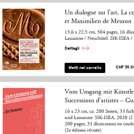
Un dialogue sur l’art. La 
et Maximilien de Meuron
15,6 x 22,5 cm, 504 pages, 16 illu
Lausanne / Neuchâtel: SIK-ISEA / Éd
Dettagli
CHF 39.0
Metti nel carrello
Vom Umgang mit Künstlern
Successions d’artistes – Gu
16 x 23 cm, ca. 200 Seiten, 33 farb
und Lausanne: SIK-ISEA, 2020 (2., 
200 pages, 33 illustrations en cou
(2e édition révisée)