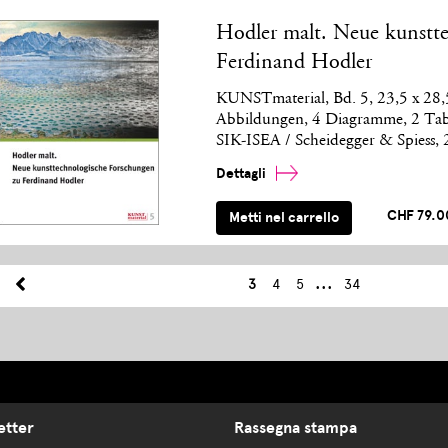
Hodler malt. Neue kunstt
Ferdinand Hodler
KUNSTmaterial, Bd. 5, 23,5 x 28,5
Abbildungen, 4 Diagramme, 2 Tabe
SIK-ISEA / Scheidegger & Spiess,
Dettagli
CHF 79.0
Metti nel carrello
...
3
4
5
34
etter
Rassegna stampa