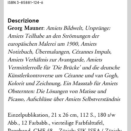
ISBN 3-85881-124-6
Descrizione
Georg Mauner
:
Amiets Bildwelt, Ursprünge:
Amiets Teilhabe an den Strömungen der
europäischen Malerei um 1900, Amiets
Notizbuch, Übermalungen, Cézannes Impuls,
Amiets Verhältnis zur Avantgarde, Amiets
Vermittlerrolle für 'Die Brücke' und die deutsche
Künstlerkontroverse um Cézanne und van Gogh,
Kolorit und Zeichnung, Ein Massstab für Amiets
Obsternten: Die Lösungen von Matisse und
Picasso, Aufschlüsse über Amiets Selbstverständnis
Einzelpublikation, 21 x 26 cm, 112 S., 180 s/w
Abb., 12 Farbabb., vierteilige Farbfalttafel,