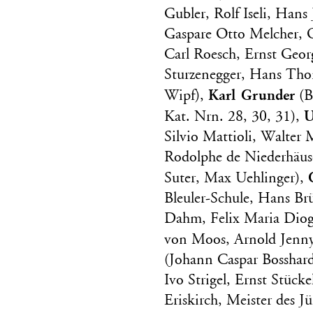
Gubler, Rolf Iseli, Han
Gaspare Otto Melcher, 
Carl Roesch, Ernst Geo
Sturzenegger, Hans Tho
Karl Grunder
Wipf),
(B
U
Kat. Nrn. 28, 30, 31),
Silvio Mattioli, Walter 
Rodolphe de Niederhäus
Suter, Max Uehlinger),
Bleuler-Schule, Hans B
Dahm, Felix Maria Diog
von Moos, Arnold Jenn
(Johann Caspar Bosshard
Ivo Strigel, Ernst Stück
Eriskirch, Meister des J