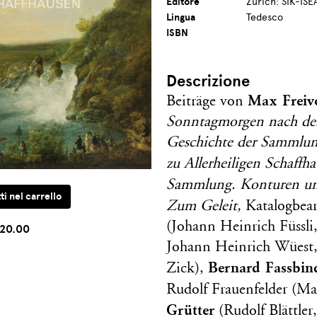
Editore
Zürich: SIK-ISE
Lingua
Tedesco
ISBN
Descrizione
Max Freiv
Beiträge von
Sonntagmorgen nach dem
Geschichte der Sammlun
zu Allerheiligen Schaffh
Sammlung. Konturen un
Zum Geleit,
Katalogbea
(Johann Heinrich Füssli
20.00
Johann Heinrich Wüest,
Bernard Fassbin
Zick),
Rudolf Frauenfelder (M
Grütter
(Rudolf Blättler