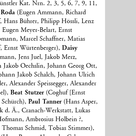
stler Kat. Nrn. 2, 3, 5, 6, 7, 9, 11,
 Roda
(Eugen Ammann, Richard
, Hans Bührer, Philipp Hössli, Lenz
 Eugen Meyer-Belart, Ernst
pmann, Marcel Schaffner, Matias
Daisy
f, Ernst Würtenberger),
nn, Jens Juel, Jakob Merz,
n Jakob Oechslin, Johann Georg Ott,
ohann Jakob Schalch, Johann Ulrich
ler, Alexander Speissegger, Alexander
Beat Stutzer
el),
(Coghuf [Ernst
Paul Tanner
t Schürch),
(Hans Asper,
k d. Ä., Cranach-Werkstatt, Lukas
Hofmann, Ambrosius Holbein ?,
., Thomas Schmid, Tobias Stimmer),