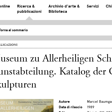
online
Ricerca &
Archivio d'arte &
Servizi
Chi
pubblicazioni
Biblioteca
Torna al sommario
licazioni
seum zu Allerheiligen Sch
nstabteilung. Katalog der
kulpturen
Autore
Marcel Baumgar
Data di rilascio
1989