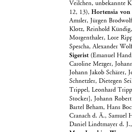
Veilchen, unbekannte Kün
Hortensia von
12, 13),
Amsler, Jürgen Brodwolf
Klotz, Reinhold Kündig,
Morgenthaler, Lore Rip
Spescha, Alexander Wol
Sigerist
(Emanuel Handma
Caroline Mezger, Johan
Johann Jakob Schärer, J
Schnetzler, Dietegen Sei
Trippel, Leonhard Tripp
Stocker], Johann Rober
Bartel Beham, Hans Boc
Cranach d. Ä., Samuel 
Daniel Lindtmayer d. J