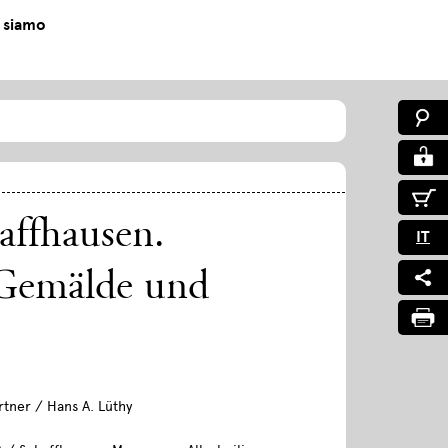
 siamo
affhausen.
IT
 Gemälde und
tner / Hans A. Lüthy