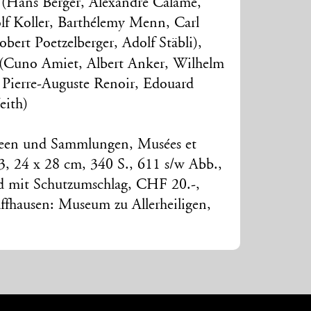
(Hans Berger, Alexandre Calame,
lf Koller, Barthélemy Menn, Carl
ert Poetzelberger, Adolf Stäbli),
(Cuno Amiet, Albert Anker, Wilhelm
 Pierre-Auguste Renoir, Edouard
eith)
seen und Sammlungen, Musées et
 13, 24 x 28 cm, 340 S., 611 s/w Abb.,
d mit Schutzumschlag, CHF 20.-,
ffhausen: Museum zu Allerheiligen,