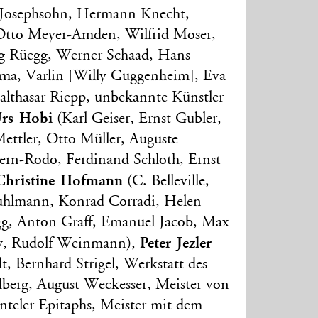
s Josephsohn, Hermann Knecht,
Otto Meyer-Amden, Wilfrid Moser,
rg Rüegg, Werner Schaad, Hans
ma, Varlin [Willy Guggenheim], Eva
althasar Riepp, unbekannte Künstler
rs Hobi
(Karl Geiser, Ernst Gubler,
Mettler, Otto Müller, Auguste
ern-Rodo, Ferdinand Schlöth, Ernst
Christine Hofmann
(C. Belleville,
rühlmann, Konrad Corradi, Helen
g, Anton Graff, Emanuel Jacob, Max
Peter Jezler
y, Rudolf Weinmann),
t, Bernhard Strigel, Werkstatt des
elberg, August Weckesser, Meister von
ünteler Epitaphs, Meister mit dem