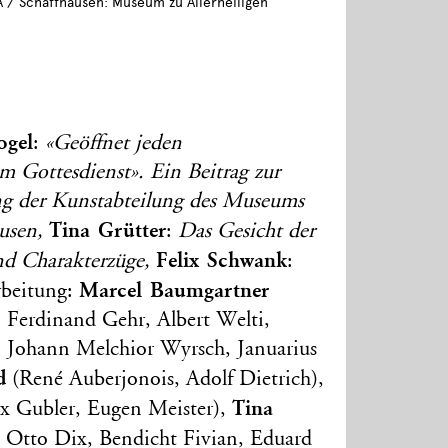
A / Schaffhausen: Museum zu Allerheiligen
ogel
:
«Geöffnet jeden
 Gottesdienst». Ein Beitrag zur
g der Kunstabteilung des Museums
Tina Grütter
ausen,
:
Das Gesicht der
Felix Schwank
d Charakterzüge,
:
Marcel Baumgartner
rbeitung:
, Ferdinand Gehr, Albert Welti,
 Johann Melchior Wyrsch, Januarius
d
(René Auberjonois, Adolf Dietrich),
Tina
ax Gubler, Eugen Meister),
, Otto Dix, Bendicht Fivian, Eduard