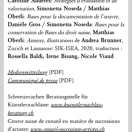
Caroline Anderes
:
Stratégies d’évaluation et de
valorisation
,
Simonetta Noseda / Matthias
Oberli
:
Bases pour la documentation de l’œuvre
,
Danièle Gros / Simonetta Noseda
:
Bases pour la
conservation de Bases du droit suisse
,
Matthias
Oberli
:
Annexe
, illustrations de
Andrea Brunner
,
Zurich et Lausanne: SIK-ISEA, 2020, traduction :
Rossella Baldi, Irene Bisang, Nicole Viaud
[PDF]
Medienmitteilung
[PDF]
Communiqué de presse
Schweizerischen Beratungsstelle für
Künstlernachlässe:
www.kuenstlernachlass-
beratung.ch
Centre suisse de conseil en matière de successions
d’artistes:
www.conseil-successions-artistes.ch