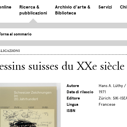
online
Ricerca &
Archivio d'arte &
Servizi
Chi
pubblicazioni
Biblioteca
Torna al sommario
licazioni
ssins suisses du XXe siècle
Autore
Hans A. Lüthy /
Data di rilascio
1971
Editore
Zürich: SIK-ISE
Lingua
Francese
ISBN