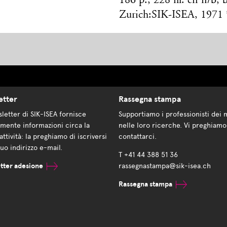
186 p., 228 ill. en n/b, 
Zurich:SIK-ISEA, 1971 
etter
Rassegna stampa
letter di SIK-ISEA fornisce
Supportiamo i professionisti dei 
mente informazioni circa la
nelle loro ricerche. Vi preghiamo
attività: la preghiamo di iscriversi
contattarci.
suo indirizzo e-mail.
T +41 44 388 51 36
tter adesione
rassegnastampa@sik-isea.ch
Rassegna stampa