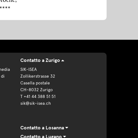
broché,
****
Contatto a Zurigo
media
SIK-ISEA
 di
Zollikerstrasse 32
Casella postale
CH-8032 Zurigo
T +41 44 388 51 51
sik@sik-isea.ch
Contatto a Losanna
Contatto a Lugano