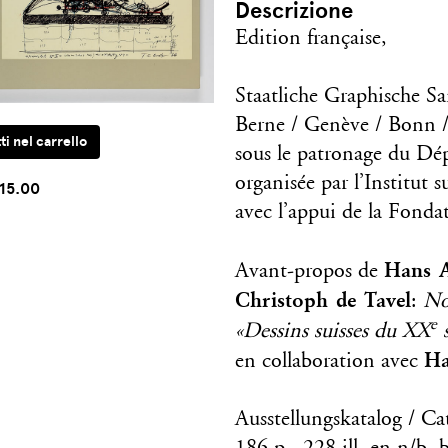
Descrizione
Edition française,
Staatliche Graphische 
Berne / Genève / Bonn /
sous le patronage du Dép
organisée par l’Institut s
15.00
avec l’appui de la Fonda
Hans A
Avant-propos de
Christoph de Tavel
:
No
e
«Dessins suisses du XX
s
Ha
en collaboration avec
Ausstellungskatalog / Ca