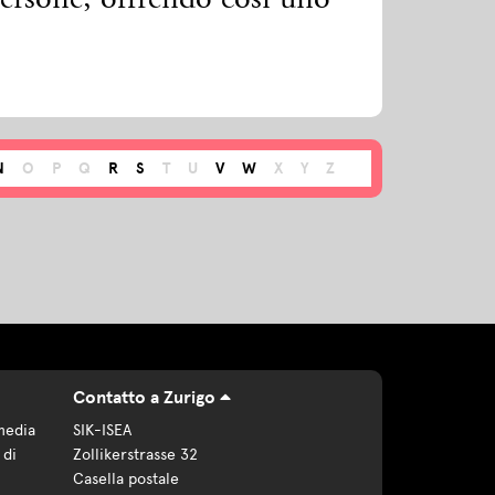
persone, offrendo così uno
N
O
P
Q
R
S
T
U
V
W
X
Y
Z
Contatto a Zurigo
media
SIK-ISEA
 di
Zollikerstrasse 32
Casella postale