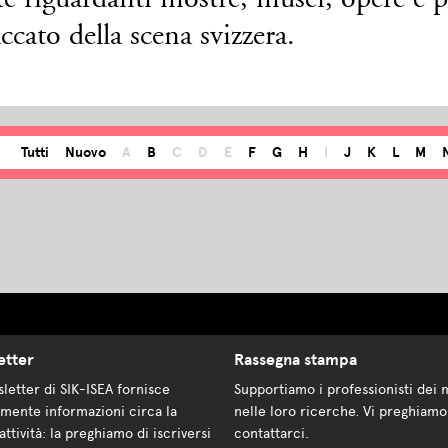
e riguardanti mostre, musei, opere e 
ccato della scena svizzera.
Tutti
Nuovo
A
B
C
D
E
F
G
H
I
J
K
L
M
etter
Rassegna stampa
letter di SIK-ISEA fornisce
Supportiamo i professionisti dei 
mente informazioni circa la
nelle loro ricerche. Vi preghiamo
attività: la preghiamo di iscriversi
contattarci.