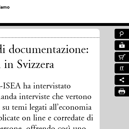
siamo
di documentazione:
i in Svizzera
IT
-ISEA ha intervistato
omanda interviste che vertono
e su temi legati all’economia
blicate on line e corredate di