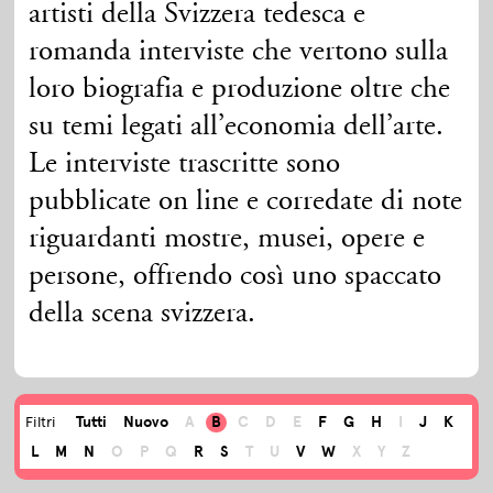
artisti della Svizzera tedesca e
romanda interviste che vertono sulla
loro biografia e produzione oltre che
su temi legati all’economia dell’arte.
Le interviste trascritte sono
pubblicate on line e corredate di note
riguardanti mostre, musei, opere e
persone, offrendo così uno spaccato
della scena svizzera.
Tutti
Nuovo
A
B
C
D
E
F
G
H
I
J
K
Filtri
L
M
N
O
P
Q
R
S
T
U
V
W
X
Y
Z