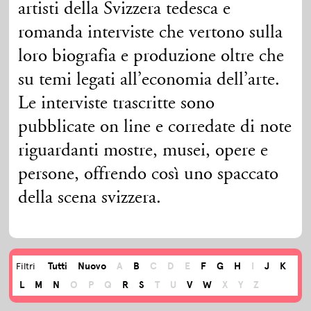
artisti della Svizzera tedesca e
romanda interviste che vertono sulla
loro biografia e produzione oltre che
su temi legati all’economia dell’arte.
Le interviste trascritte sono
pubblicate on line e corredate di note
riguardanti mostre, musei, opere e
persone, offrendo così uno spaccato
della scena svizzera.
Tutti
Nuovo
A
B
C
D
E
F
G
H
I
J
K
Filtri
L
M
N
O
P
Q
R
S
T
U
V
W
X
Y
Z