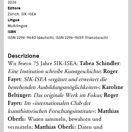
2026
Editore
Zürich: SIK-ISEA
Lingua
Multilingue
ISBN
ISSN 2296-9640 (deutsch), ISSN 2296-9659 (französisch)
Descrizione
Wir feiern 75 Jahre SIK-ISEA:
Tabea Schindler
:
Eine Institution schreibt Kunstgeschichte
;
Roger
Fayet
:
SIK-ISEA «ergänzt und erweitert die
bestehenden Ausbildungsmöglichkeiten»
;
Karoline
Beltinger:
Das originale Werk im Fokus;
Roger
Fayet:
Im «internationalen Club der
kunsthistorischen Forschungsinstitute»
;
Matthias
Oberli:
Wissen sammeln, bewahren und
vermitteln;
Matthias Oberli:
Daten und