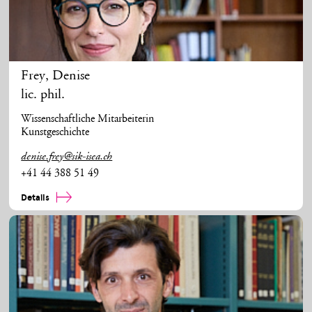
Frey
,
Denise
lic. phil.
Wissenschaftliche Mitarbeiterin
Kunstgeschichte
denise.frey@sik-isea.ch
+41 44 388 51 49
Details