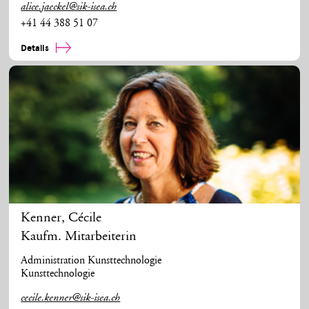
alice.jaeckel@sik-isea.ch
+41 44 388 51 07
Details
Kenner
,
Cécile
Kaufm. Mitarbeiterin
Administration Kunsttechnologie
Kunsttechnologie
cecile.kenner@sik-isea.ch