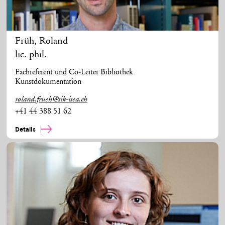
Früh
,
Roland
lic. phil.
Fachreferent und Co-Leiter Bibliothek
Kunstdokumentation
roland.frueh@sik-isea.ch
+41 44 388 51 62
Details