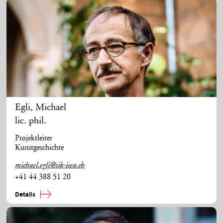
Egli
,
Michael
lic. phil.
Projektleiter
Kunstgeschichte
michael.egli@sik-isea.ch
+41 44 388 51 20
Details