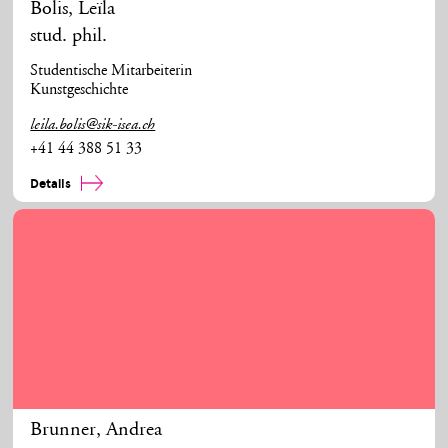
Bolis
,
Leïla
stud. phil.
Studentische Mitarbeiterin
Kunstgeschichte
leila.bolis@sik-isea.ch
+41 44 388 51 33
Details
Brunner
,
Andrea