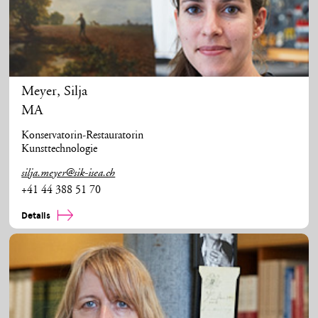
Meyer
,
Silja
MA
Konservatorin-Restauratorin
Kunsttechnologie
silja.meyer@sik-isea.ch
+41 44 388 51 70
Details