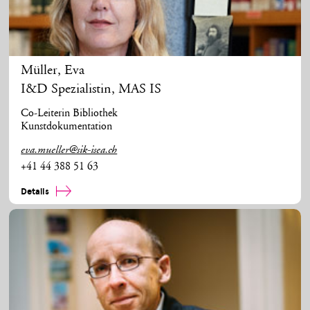
Müller
,
Eva
I&D Spezialistin, MAS IS
Co-Leiterin Bibliothek
Kunstdokumentation
eva.mueller@sik-isea.ch
+41 44 388 51 63
Details