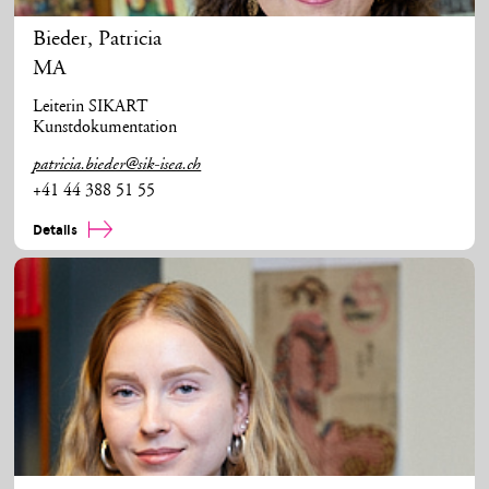
Bieder
,
Patricia
MA
Leiterin SIKART
Kunstdokumentation
patricia.bieder@sik-isea.ch
+41 44 388 51 55
Details