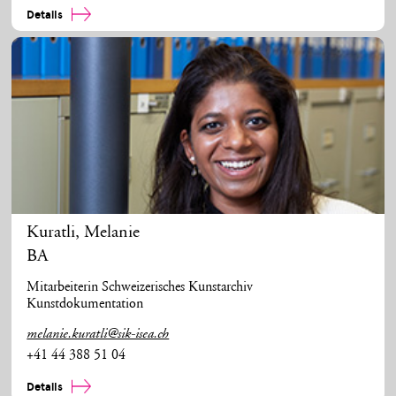
Details
Kuratli
,
Melanie
BA
Mitarbeiterin Schweizerisches Kunstarchiv
Kunstdokumentation
melanie.kuratli@sik-isea.ch
+41 44 388 51 04
Details