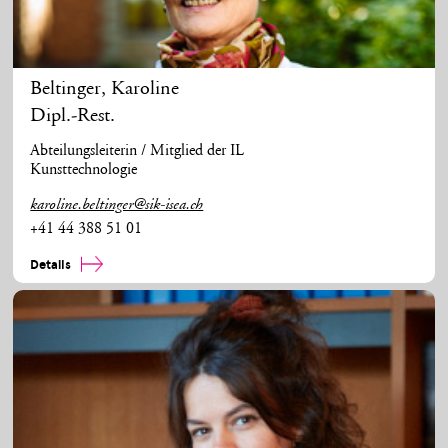
Beltinger
,
Karoline
Dipl.-Rest.
Abteilungsleiterin / Mitglied der IL
Kunsttechnologie
karoline.beltinger@sik-isea.ch
+41 44 388 51 01
Details