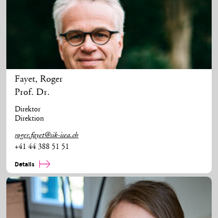
Fayet
,
Roger
Prof. Dr.
Direktor
Direktion
roger.fayet@sik-isea.ch
+41 44 388 51 51
Details