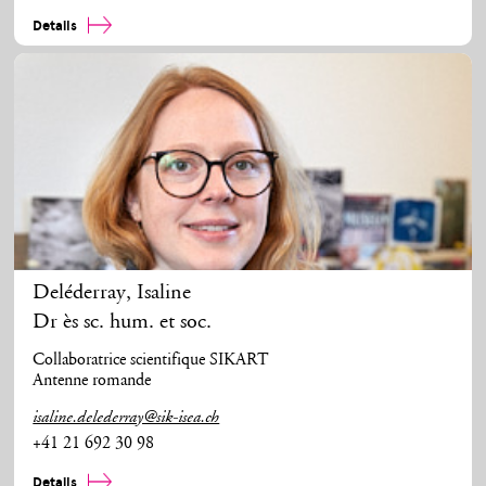
Details
Deléderray
,
Isaline
Dr ès sc. hum. et soc.
Collaboratrice scientifique SIKART
Antenne romande
isaline.delederray@sik-isea.ch
+41 21 692 30 98
Details